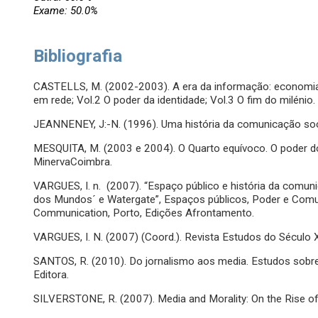
Exame: 50.0%
Bibliografia
CASTELLS, M. (2002-2003). A era da informação: economia, 
em rede; Vol.2 O poder da identidade; Vol.3 O fim do milénio.
JEANNENEY, J:-N. (1996). Uma história da comunicação soci
MESQUITA, M. (2003 e 2004). O Quarto equívoco. O poder 
MinervaCoimbra.
VARGUES, I. n. (2007). “Espaço público e história da comu
dos Mundos´ e Watergate”, Espaços públicos, Poder e Comu
Communication, Porto, Edições Afrontamento.
VARGUES, I. N. (2007) (Coord.). Revista Estudos do Século 
SANTOS, R. (2010). Do jornalismo aos media. Estudos sobre 
Editora.
SILVERSTONE, R. (2007). Media and Morality: On the Rise of 