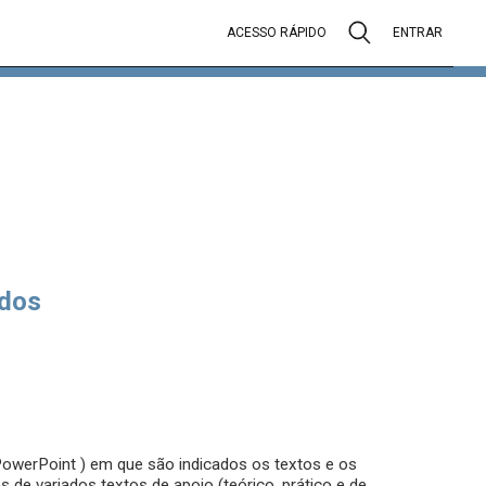
ACESSO RÁPIDO
ENTRAR
dos
owerPoint ) em que são indicados os textos e os
de variados textos de apoio (teórico, prático e de