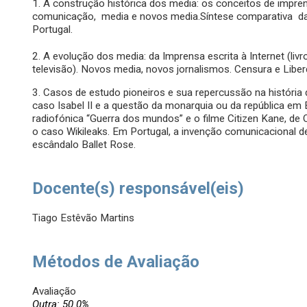
1. A construção histórica dos media: os conceitos de impren
comunicação, media e novos media.Síntese comparativa da
Portugal.
2. A evolução dos media: da Imprensa escrita à Internet (livro,
televisão). Novos media, novos jornalismos. Censura e Libe
3. Casos de estudo pioneiros e sua repercussão na história
caso Isabel II e a questão da monarquia ou da república em
radiofónica “Guerra dos mundos” e o filme Citizen Kane, de 
o caso Wikileaks. Em Portugal, a invenção comunicacional de
escândalo Ballet Rose.
Docente(s) responsável(eis)
Tiago Estêvão Martins
Métodos de Avaliação
Avaliação
Outra: 50.0%