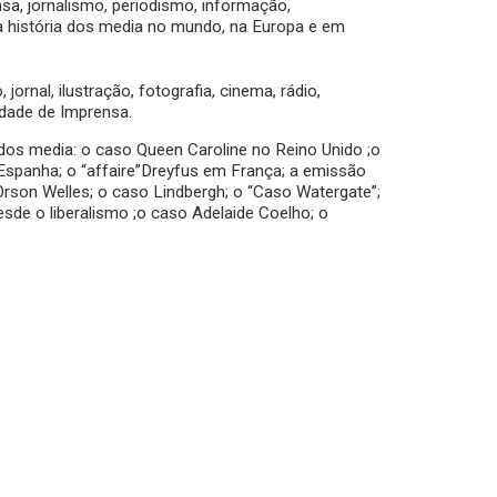
sa, jornalismo, periodismo, informação,
 história dos media no mundo, na Europa e em
 jornal, ilustração, fotografia, cinema, rádio,
rdade de Imprensa.
 dos media: o caso Queen Caroline no Reino Unido ;o
 Espanha; o “affaire”Dreyfus em França; a emissão
Orson Welles; o caso Lindbergh; o “Caso Watergate”;
sde o liberalismo ;o caso Adelaide Coelho; o