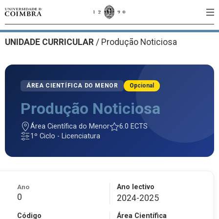
UNIDADE CURRICULAR
/
Produção Noticiosa
ÁREA CIENTÍFICA DO MENOR
Opcional
Produção Noticiosa
Área Científica do Menor
6.0 ECTS
1º Ciclo - Licenciatura
Ano
Ano lectivo
0
2024-2025
Código
Área Científica