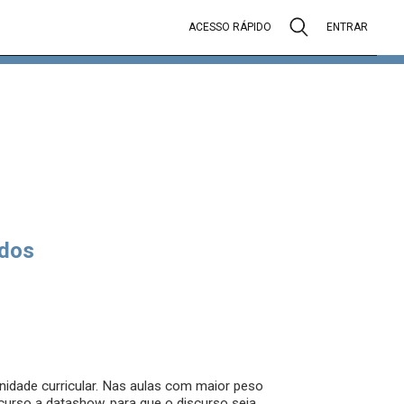
ACESSO RÁPIDO
ENTRAR
dos
nidade curricular. Nas aulas com maior peso
curso a datashow, para que o discurso seja