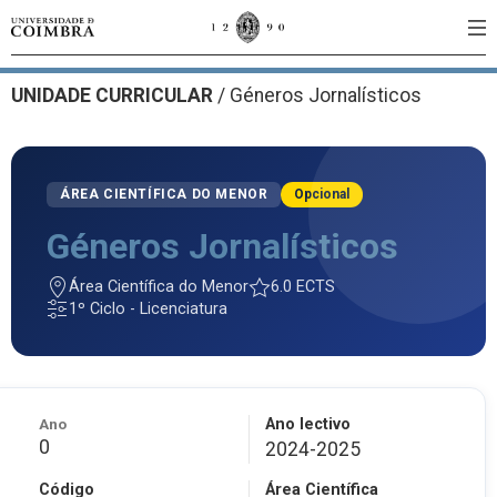
UNIDADE CURRICULAR
/
Géneros Jornalísticos
ÁREA CIENTÍFICA DO MENOR
Opcional
Géneros Jornalísticos
Área Científica do Menor
6.0 ECTS
1º Ciclo - Licenciatura
Ano
Ano lectivo
0
2024-2025
Código
Área Científica