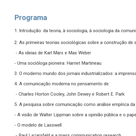
Programa
1. Introdução: da teoria, à sociologia, à sociologia da comu
2. As primeiras teorias sociológicas sobre a construção de 
- As ideias de Karl Marx e Max Weber
- Uma socióloga pioneira: Harriet Martineau
3. O moderno mundo dos jornais industrializados: a imprens
4. A comunicação moderna no pensamento de:
- Charles Horton Cooley, John Dewey e Robert E. Park
5. A pesquisa sobre comunicação como análise empírica d
- A visão de Walter Lippman sobre a opinião pública e o pap
- O modelo de Lasswell
- Paul Lazarsfeld e a mass communication research