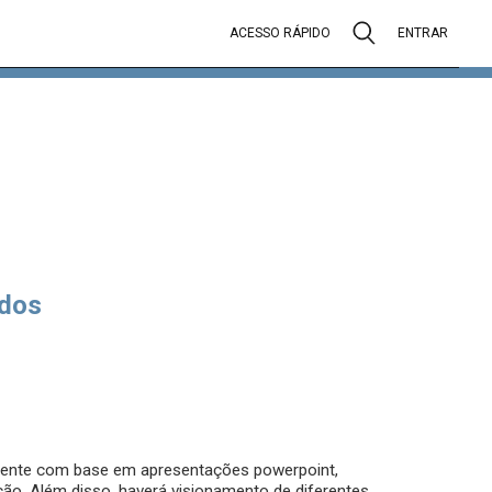
ACESSO RÁPIDO
ENTRAR
dos
ocente com base em apresentações powerpoint,
ão. Além disso, haverá visionamento de diferentes