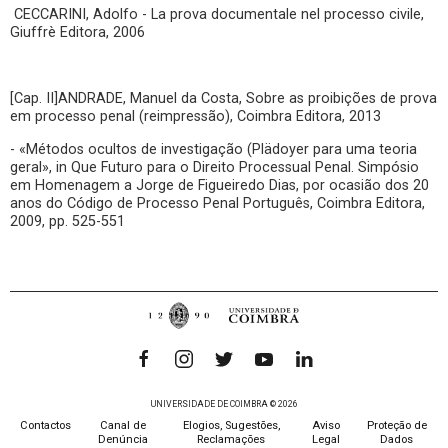
CECCARINI, Adolfo - La prova documentale nel processo civile,
Giuffrè Editora, 2006
[Cap. II]ANDRADE, Manuel da Costa, Sobre as proibições de prova
em processo penal (reimpressão), Coimbra Editora, 2013
- «Métodos ocultos de investigação (Plädoyer para uma teoria
geral», in Que Futuro para o Direito Processual Penal. Simpósio
em Homenagem a Jorge de Figueiredo Dias, por ocasião dos 20
anos do Código de Processo Penal Português, Coimbra Editora,
2009, pp. 525-551
UNIVERSIDADE DE COIMBRA © 2026
Contactos
Canal de
Elogios, Sugestões,
Aviso
Proteção de
Denúncia
Reclamações
Legal
Dados