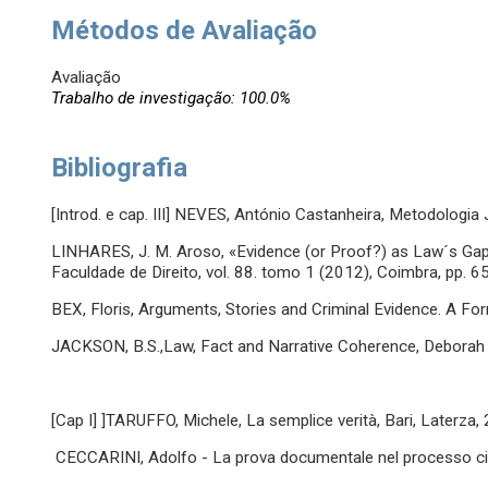
Métodos de Avaliação
Avaliação
Trabalho de investigação: 100.0%
Bibliografia
[Introd. e cap. III] NEVES, António Castanheira, Metodologia
LINHARES, J. M. Aroso, «Evidence (or Proof?) as Law´s Gapi
Faculdade de Direito, vol. 88. tomo 1 (2012), Coimbra, pp. 6
BEX, Floris, Arguments, Stories and Criminal Evidence. A For
JACKSON, B.S.,Law, Fact and Narrative Coherence, Deborah 
[Cap I] ]TARUFFO, Michele, La semplice verità, Bari, Laterza,
CECCARINI, Adolfo - La prova documentale nel processo civi