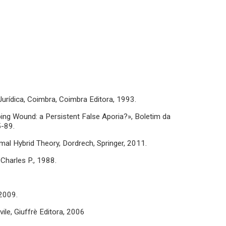
 Jurídica, Coimbra, Coimbra Editora, 1993.
ng Wound: a Persistent False Aporia?», Boletim da
5-89.
mal Hybrid Theory, Dordrech, Springer, 2011.
Charles P., 1988.
 2009.
le, Giuffrè Editora, 2006