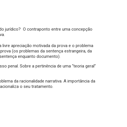
a» do jurídico? O contraponto entre uma concepção
va.
da livre apreciação motivada da prova e o problema
e prova (os problemas da sentença estrangeira, da
da sentença enquanto documento).
so penal. Sobre a pertinência de uma “teoria geral”
oblema da racionalidade narrativa. A importância da
racionaliza o seu tratamento.