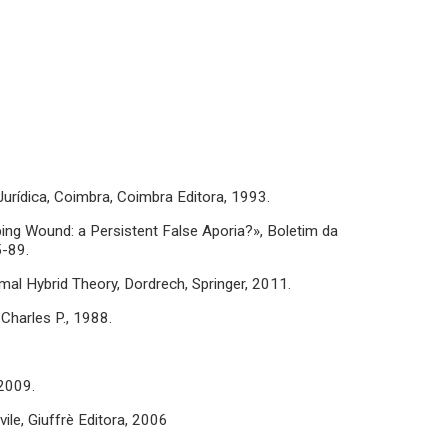
 Jurídica, Coimbra, Coimbra Editora, 1993.
ng Wound: a Persistent False Aporia?», Boletim da
5-89.
mal Hybrid Theory, Dordrech, Springer, 2011.
Charles P., 1988.
 2009.
le, Giuffrè Editora, 2006