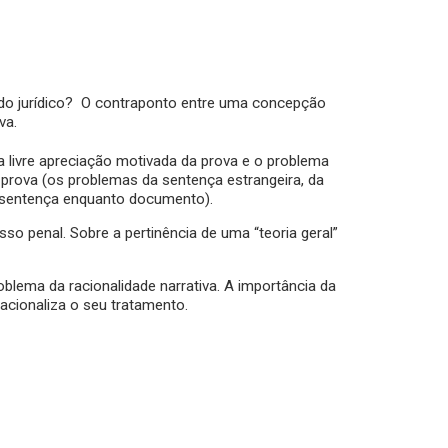
a» do jurídico? O contraponto entre uma concepção
va.
da livre apreciação motivada da prova e o problema
e prova (os problemas da sentença estrangeira, da
da sentença enquanto documento).
so penal. Sobre a pertinência de uma “teoria geral”
oblema da racionalidade narrativa. A importância da
racionaliza o seu tratamento.