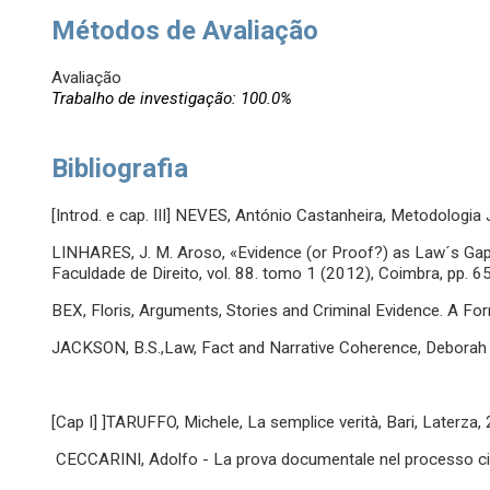
Métodos de Avaliação
Avaliação
Trabalho de investigação: 100.0%
Bibliografia
[Introd. e cap. III] NEVES, António Castanheira, Metodologia
LINHARES, J. M. Aroso, «Evidence (or Proof?) as Law´s Gapi
Faculdade de Direito, vol. 88. tomo 1 (2012), Coimbra, pp. 6
BEX, Floris, Arguments, Stories and Criminal Evidence. A For
JACKSON, B.S.,Law, Fact and Narrative Coherence, Deborah 
[Cap I] ]TARUFFO, Michele, La semplice verità, Bari, Laterza,
CECCARINI, Adolfo - La prova documentale nel processo civi