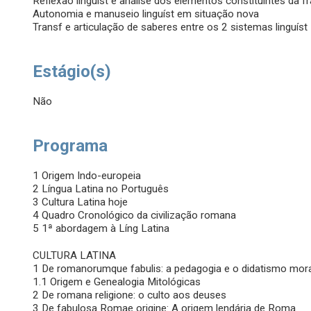
Reflexão linguíst e análise dos elementos constituintes da f
Autonomia e manuseio linguíst em situação nova
Transf e articulação de saberes entre os 2 sistemas linguíst
Estágio(s)
Não
Programa
1 Origem Indo-europeia
2 Língua Latina no Português
3 Cultura Latina hoje
4 Quadro Cronológico da civilização romana
5 1ª abordagem à Líng Latina
CULTURA LATINA
1 De romanorumque fabulis: a pedagogia e o didatismo mor
1.1 Origem e Genealogia Mitológicas
2 De romana religione: o culto aos deuses
3 De fabulosa Romae origine: A origem lendária de Roma