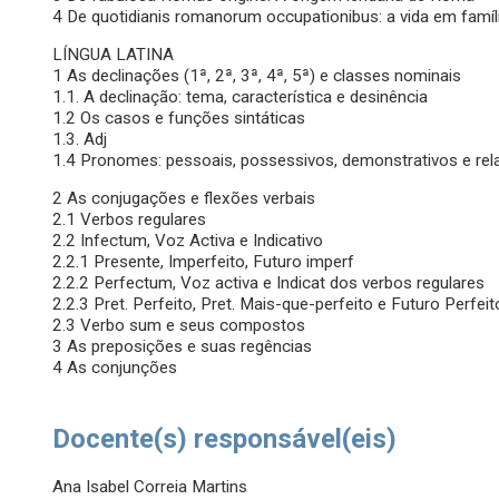
4 De quotidianis romanorum occupationibus: a vida em famí
LÍNGUA LATINA
1 As declinações (1ª, 2ª, 3ª, 4ª, 5ª) e classes nominais
1.1. A declinação: tema, característica e desinência
1.2 Os casos e funções sintáticas
1.3. Adj
1.4 Pronomes: pessoais, possessivos, demonstrativos e rel
2 As conjugações e flexões verbais
2.1 Verbos regulares
2.2 Infectum, Voz Activa e Indicativo
2.2.1 Presente, Imperfeito, Futuro imperf
2.2.2 Perfectum, Voz activa e Indicat dos verbos regulares
2.2.3 Pret. Perfeito, Pret. Mais-que-perfeito e Futuro Perfeit
2.3 Verbo sum e seus compostos
3 As preposições e suas regências
4 As conjunções
Docente(s) responsável(eis)
Ana Isabel Correia Martins