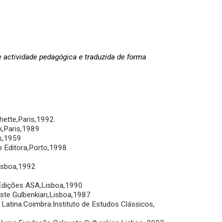
e actividade pedagógica e traduzida de forma
chette,Paris,1992.
ck,Paris,1989
is,1959
 Editora,Porto,1998.
Lisboa,1992
,Edições ASA,Lisboa,1990
uste Gulbenkian,Lisboa,1987
Latina.Coimbra:Instituto de Estudos Clássicos,