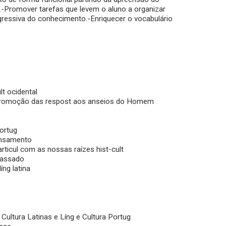
.-Promover tarefas que levem o aluno a organizar
ressiva do conhecimento.-Enriquecer o vocabulário
t ocidental
na promoção das respost aos anseios do Homem
ortug
ensamento
rticul com as nossas raízes hist-cult
 passado
íng latina
Cultura Latinas e Líng e Cultura Portug