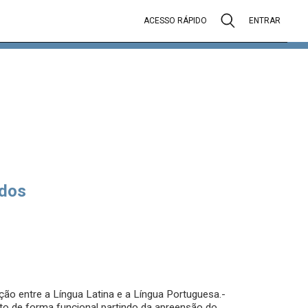
ACESSO RÁPIDO
ENTRAR
dos
ção entre a Língua Latina e a Língua Portuguesa.-
exto de forma funcional partindo da apreensão do