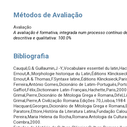
Métodos de Avaliação
Avaliação
A avaliação é formativa, integrada num processo contínuo d
descritiva e qualitativa: 100.0%
Bibliografia
Cauquil,G.& Guillaumin,J.-Y.,Vocabulaire essentiel du latin,Ha
Ernout,A.,Morphologie historique du Latin,Éditions Klincksie
Ernout,A & Thomas,F.Syntaxe latine,Éditions Klincksieck,Par
Ferreira,António Gomes,Dicionário de Latim-Português,Porto
Gaffiot,Félix,Dictionnaire Latin-Français,Hachette,Paris,2000
Grimal,Pierre,Dicionário de Mitologia Grega e Romana,Difel,
Grimal,Pierre,A Civilização Romana.Edições 70,Lisboa,1984
Hacquard,Georges,Dicionário de Mitologia Grega e Romana
Paratore,Ettore,História da Literatura Latina,Fundação Calo
Pereira,Maria Helena da Rocha,Romana.Antologia da Cultura 
Coimbra,2000.