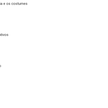
lia e os costumes
ativos
o