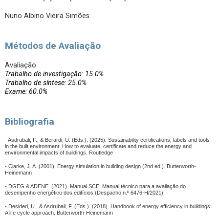
Nuno Albino Vieira Simões
Métodos de Avaliação
Avaliação
Trabalho de investigação: 15.0%
Trabalho de síntese: 25.0%
Exame: 60.0%
Bibliografia
- Asdrubali, F., & Berardi, U. (Eds.).
(2025). Sustainability certifications, labels and tools
in the built environment: How to evaluate, certificate and reduce the energy and
environmental impacts of buildings. Routledge
- Clarke, J. A. (2001). Energy simulation in building design (2nd ed.).
Butterworth-
Heinemann
- DGEG & ADENE. (2021). Manual SCE: Manual técnico para a avaliação do
desempenho energético dos edifícios (Despacho n.º 6476-H/2021)
- Desideri, U., & Asdrubali, F. (Eds.).
(2018). Handbook of energy efficiency in buildings:
A life cycle approach.
Butterworth-Heinemann