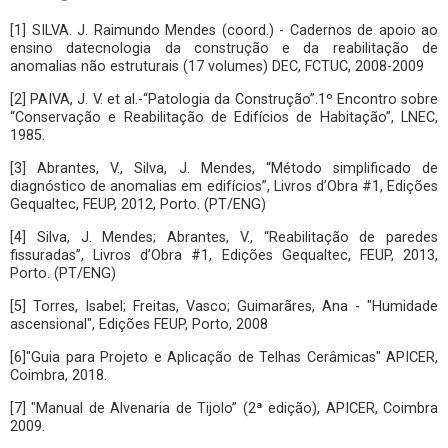
[1] SILVA. J. Raimundo Mendes (coord.) - Cadernos de apoio ao
ensino datecnologia da construção e da reabilitação de
anomalias não estruturais (17 volumes) DEC, FCTUC, 2008-2009
[2] PAIVA, J. V. et al.-“Patologia da Construção”.1º Encontro sobre
“Conservação e Reabilitação de Edifícios de Habitação”, LNEC,
1985.
[3] Abrantes, V., Silva, J. Mendes, “Método simplificado de
diagnóstico de anomalias em edifícios”, Livros d’Obra #1, Edições
Gequaltec, FEUP, 2012, Porto. (PT/ENG)
[4] Silva, J. Mendes; Abrantes, V., “Reabilitação de paredes
fissuradas”, Livros d’Obra #1, Edições Gequaltec, FEUP, 2013,
Porto. (PT/ENG)
[5] Torres, Isabel; Freitas, Vasco; Guimarãres, Ana - "Humidade
ascensional", Edições FEUP, Porto, 2008
[6]"Guia para Projeto e Aplicação de Telhas Cerâmicas" APICER,
Coimbra, 2018.
[7] "Manual de Alvenaria de Tijolo” (2ª edição), APICER, Coimbra
2009.