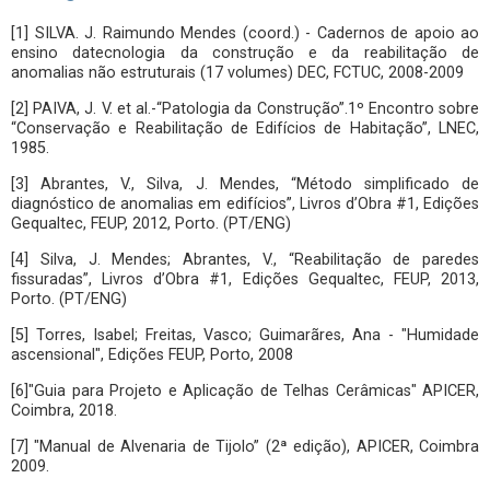
[1] SILVA. J. Raimundo Mendes (coord.) - Cadernos de apoio ao
ensino datecnologia da construção e da reabilitação de
anomalias não estruturais (17 volumes) DEC, FCTUC, 2008-2009
[2] PAIVA, J. V. et al.-“Patologia da Construção”.1º Encontro sobre
“Conservação e Reabilitação de Edifícios de Habitação”, LNEC,
1985.
[3] Abrantes, V., Silva, J. Mendes, “Método simplificado de
diagnóstico de anomalias em edifícios”, Livros d’Obra #1, Edições
Gequaltec, FEUP, 2012, Porto. (PT/ENG)
[4] Silva, J. Mendes; Abrantes, V., “Reabilitação de paredes
fissuradas”, Livros d’Obra #1, Edições Gequaltec, FEUP, 2013,
Porto. (PT/ENG)
[5] Torres, Isabel; Freitas, Vasco; Guimarãres, Ana - "Humidade
ascensional", Edições FEUP, Porto, 2008
[6]"Guia para Projeto e Aplicação de Telhas Cerâmicas" APICER,
Coimbra, 2018.
[7] "Manual de Alvenaria de Tijolo” (2ª edição), APICER, Coimbra
2009.