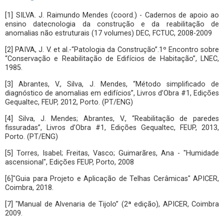
[1] SILVA. J. Raimundo Mendes (coord.) - Cadernos de apoio ao
ensino datecnologia da construção e da reabilitação de
anomalias não estruturais (17 volumes) DEC, FCTUC, 2008-2009
[2] PAIVA, J. V. et al.-“Patologia da Construção”.1º Encontro sobre
“Conservação e Reabilitação de Edifícios de Habitação”, LNEC,
1985.
[3] Abrantes, V., Silva, J. Mendes, “Método simplificado de
diagnóstico de anomalias em edifícios”, Livros d’Obra #1, Edições
Gequaltec, FEUP, 2012, Porto. (PT/ENG)
[4] Silva, J. Mendes; Abrantes, V., “Reabilitação de paredes
fissuradas”, Livros d’Obra #1, Edições Gequaltec, FEUP, 2013,
Porto. (PT/ENG)
[5] Torres, Isabel; Freitas, Vasco; Guimarãres, Ana - "Humidade
ascensional", Edições FEUP, Porto, 2008
[6]"Guia para Projeto e Aplicação de Telhas Cerâmicas" APICER,
Coimbra, 2018.
[7] "Manual de Alvenaria de Tijolo” (2ª edição), APICER, Coimbra
2009.