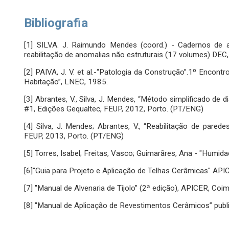
Bibliografia
[1] SILVA. J. Raimundo Mendes (coord.) - Cadernos de 
reabilitação de anomalias não estruturais (17 volumes) D
[2] PAIVA, J. V. et al.-“Patologia da Construção”.1º Encont
Habitação”, LNEC, 1985.
[3] Abrantes, V., Silva, J. Mendes, “Método simplificado de 
#1, Edições Gequaltec, FEUP, 2012, Porto. (PT/ENG)
[4] Silva, J. Mendes; Abrantes, V., “Reabilitação de parede
FEUP, 2013, Porto. (PT/ENG)
[5] Torres, Isabel; Freitas, Vasco; Guimarãres, Ana - "Humi
[6]"Guia para Projeto e Aplicação de Telhas Cerâmicas" API
[7] "Manual de Alvenaria de Tijolo” (2ª edição), APICER, Coi
[8] "Manual de Aplicação de Revestimentos Cerâmicos” publ