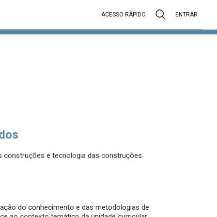
ACESSO RÁPIDO
ENTRAR
dos
s construções e tecnologia das construções.
ização do conhecimento e das metodologias de
e ao contexto temático da unidade curricular,