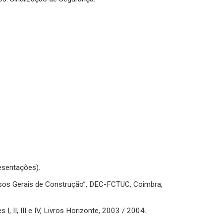
esentações).
cessos Gerais de Construção”, DEC-FCTUC, Coimbra,
 II, III e IV, Livros Horizonte, 2003 / 2004.