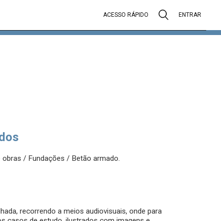
ACESSO RÁPIDO
ENTRAR
dos
de obras / Fundações / Betão armado.
hada, recorrendo a meios audiovisuais, onde para
os casos de estudo, ilustrados com imagens e