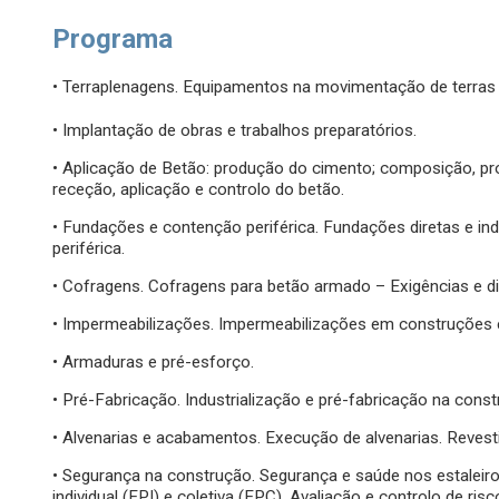
Programa
• Terraplenagens. Equipamentos na movimentação de terras 
• Implantação de obras e trabalhos preparatórios.
• Aplicação de Betão: produção do cimento; composição, pro
receção, aplicação e controlo do betão.
• Fundações e contenção periférica. Fundações diretas e in
periférica.
• Cofragens. Cofragens para betão armado – Exigências e 
• Impermeabilizações. Impermeabilizações em construções en
• Armaduras e pré-esforço.
• Pré-Fabricação. Industrialização e pré-fabricação na const
• Alvenarias e acabamentos. Execução de alvenarias. Revest
• Segurança na construção. Segurança e saúde nos estaleir
individual (EPI) e coletiva (EPC). Avaliação e controlo de ris