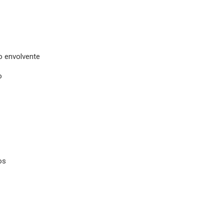
o envolvente
o
os