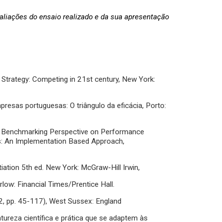
valiações do ensaio realizado e da sua apresentação
 Strategy: Competing in 21st century, New York:
esas portuguesas: O triângulo da eficácia, Porto:
c Benchmarking Perspective on Performance
s: An Implementation Based Approach,
iation 5th ed. New York: McGraw-Hill Irwin,
rlow: Financial Times/Prentice Hall.
, pp. 45-117), West Sussex: England
atureza científica e prática que se adaptem às