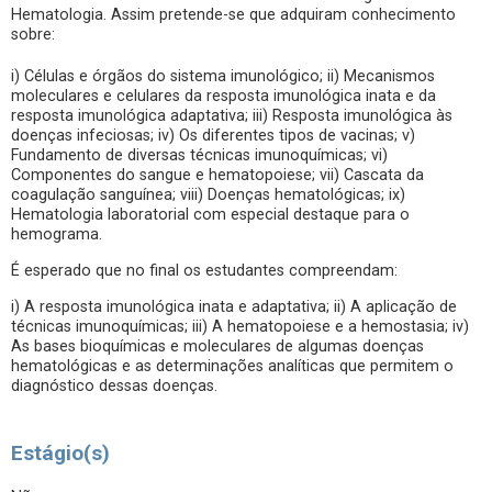
Hematologia. Assim pretende-se que adquiram conhecimento
sobre:
i) Células e órgãos do sistema imunológico; ii) Mecanismos
moleculares e celulares da resposta imunológica inata e da
resposta imunológica adaptativa; iii) Resposta imunológica às
doenças infeciosas; iv) Os diferentes tipos de vacinas; v)
Fundamento de diversas técnicas imunoquímicas; vi)
Componentes do sangue e hematopoiese; vii) Cascata da
coagulação sanguínea; viii) Doenças hematológicas; ix)
Hematologia laboratorial com especial destaque para o
hemograma.
É esperado que no final os estudantes compreendam:
i) A resposta imunológica inata e adaptativa; ii) A aplicação de
técnicas imunoquímicas; iii) A hematopoiese e a hemostasia; iv)
As bases bioquímicas e moleculares de algumas doenças
hematológicas e as determinações analíticas que permitem o
diagnóstico dessas doenças.
Estágio(s)