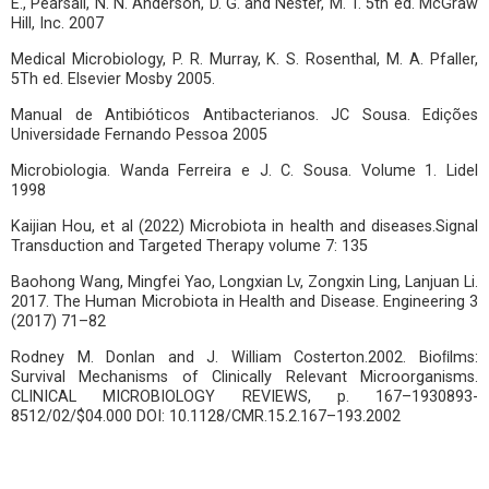
E., Pearsall, N. N. Anderson, D. G. and Nester, M. T. 5th ed. McGraw
Hill, Inc. 2007
Medical Microbiology, P. R. Murray, K. S. Rosenthal, M. A. Pfaller,
5Th ed. Elsevier Mosby 2005.
Manual de Antibióticos Antibacterianos. JC Sousa. Edições
Universidade Fernando Pessoa 2005
Microbiologia. Wanda Ferreira e J. C. Sousa. Volume 1. Lidel
1998
Kaijian Hou, et al (2022) Microbiota in health and diseases.Signal
Transduction and Targeted Therapy volume 7: 135
Baohong Wang, Mingfei Yao, Longxian Lv, Zongxin Ling, Lanjuan Li.
2017. The Human Microbiota in Health and Disease. Engineering 3
(2017) 71–82
Rodney M. Donlan and J. William Costerton.2002. Bioﬁlms:
Survival Mechanisms of Clinically Relevant Microorganisms.
CLINICAL MICROBIOLOGY REVIEWS, p. 167–1930893-
8512/02/$04.000 DOI: 10.1128/CMR.15.2.167–193.2002