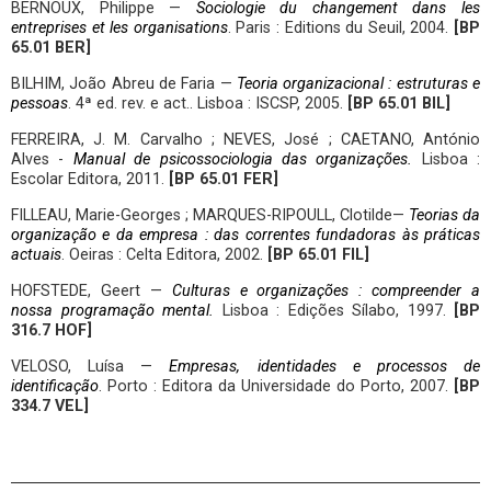
BERNOUX, Philippe —
Sociologie du changement dans les
entreprises et les organisations
. Paris : Editions du Seuil, 2004.
[BP
65.01 BER]
BILHIM, João Abreu de Faria —
Teoria organizacional : estruturas e
pessoas
. 4ª ed. rev. e act.. Lisboa : ISCSP, 2005.
[BP 65.01 BIL]
FERREIRA, J. M. Carvalho ; NEVES, José ; CAETANO, António
Alves -
Manual de psicossociologia das organizações
.
Lisboa :
Escolar Editora, 2011.
[BP 65.01 FER]
FILLEAU, Marie-Georges ; MARQUES-RIPOULL, Clotilde—
Teorias da
organização e da empresa : das correntes fundadoras às práticas
actuais
. Oeiras : Celta Editora, 2002.
[BP 65.01 FIL]
HOFSTEDE, Geert —
Culturas e organizações : compreender a
nossa programação mental.
Lisboa : Edições Sílabo, 1997.
[BP
316.7 HOF]
VELOSO, Luísa —
Empresas, identidades e processos de
identificação
. Porto : Editora da Universidade do Porto, 2007.
[BP
334.7 VEL]