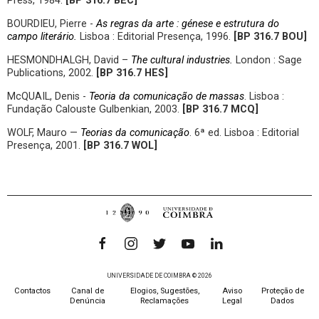
Press, 1984.
[BP 316.7 BEC]
BOURDIEU, Pierre -
As regras da arte : génese e estrutura do
campo literário.
Lisboa : Editorial Presença, 1996.
[BP 316.7 BOU]
HESMONDHALGH, David –
The cultural industries.
London : Sage
Publications, 2002.
[BP 316.7 HES]
McQUAIL, Denis -
Teoria da comunicação de massas
. Lisboa :
Fundação Calouste Gulbenkian, 2003.
[BP 316.7 MCQ]
WOLF, Mauro —
Teorias da comunicação
. 6ª ed. Lisboa : Editorial
Presença, 2001.
[BP 316.7 WOL]
UNIVERSIDADE DE COIMBRA © 2026
Contactos
Canal de
Elogios, Sugestões,
Aviso
Proteção de
Denúncia
Reclamações
Legal
Dados