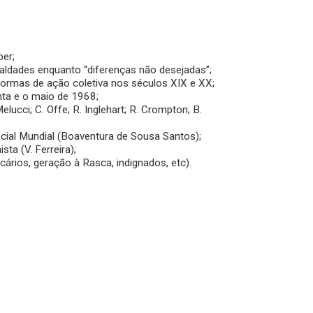
ber;
gualdades enquanto “diferenças não desejadas”;
formas de ação coletiva nos séculos XIX e XX;
ta e o maio de 1968;
lucci; C. Offe; R. Inglehart; R. Crompton; B.
ial Mundial (Boaventura de Sousa Santos);
ta (V. Ferreira);
ários, geração à Rasca, indignados, etc).