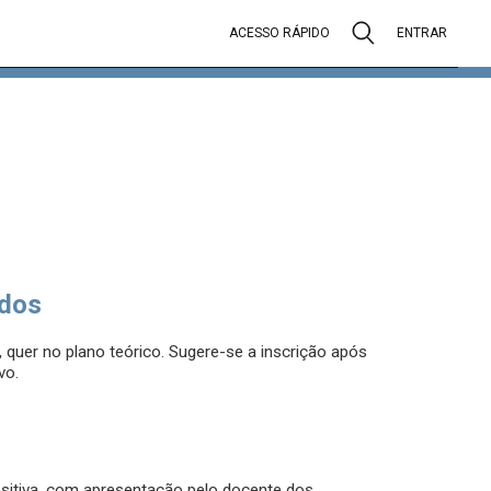
ACESSO RÁPIDO
ENTRAR
dos
 quer no plano teórico. Sugere-se a inscrição após
vo.
sitiva, com apresentação pelo docente dos