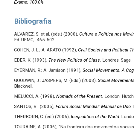
Exame: 100.0%
Bibliografia
ALVAREZ, S. et al. (eds.) (2000),
Cultura e Política nos Mov
Ed. UFMG, 465-502.
COHEN, J. L.; A. ARATO (1992),
Civil Society and Political T
EDER, K. (1993),
The New Politics of Class.
Londres: Sage.
EYERMAN, R.; A. Jamison (1991),
Social Movements. A Cogn
GOODWIN, J.; JASPERS, M. (Eds.) (2003),
Social Movements
Blackwell.
MELUCCI, A. (1998),
Nomads of the Present.
London: Hutch
SANTOS, B. (2005),
Fórum Social Mundial: Manual de Uso.
THERBORN, G. (ed.) (2006),
Inequalities of the World
. Londo
TOURAINE, A. (2006), “Na fronteira dos movimentos sociais