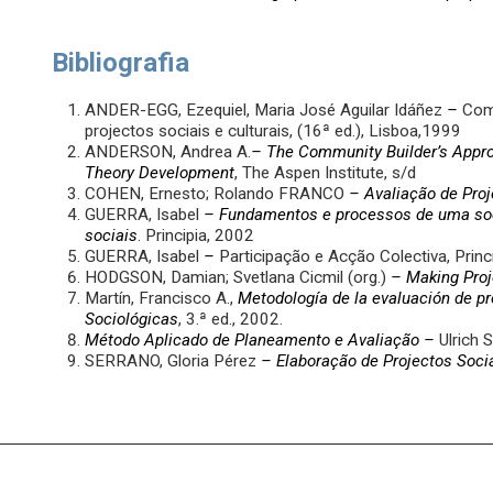
Bibliografia
ANDER-EGG, Ezequiel, Maria José Aguilar Idáñez
–
Como
projectos sociais e culturais, (16ª ed.), Lisboa,1999
ANDERSON, Andrea A.
–
The Community Builder’s Approa
Theory Development
, The Aspen Institute, s/d
COHEN, Ernesto; Rolando FRANCO
– Avaliação de Proj
GUERRA, Isabel
– Fundamentos e processos de uma soc
sociais
. Principia, 2002
GUERRA, Isabel
–
Participação e Acção Colectiva, Princ
HODGSON, Damian; Svetlana Cicmil (org.)
–
Making Proj
Martín, Francisco A.,
Metodología de la evaluación de p
Sociológicas
, 3.ª ed., 2002.
Método Aplicado de Planeamento e Avaliação
–
Ulrich 
SERRANO, Gloria Pérez
– Elaboração de Projectos Soci