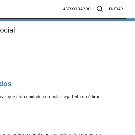
ACESSO RÁPIDO
ENTRAR
ocial
dos
el que esta unidade curricular seja feita no último
eórica sobre o papel e as limitações dos conceitos