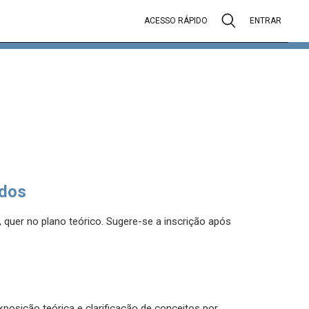
ACESSO RÁPIDO
ENTRAR
dos
 quer no plano teórico. Sugere-se a inscrição após
osição teórica e clarificação de conceitos por