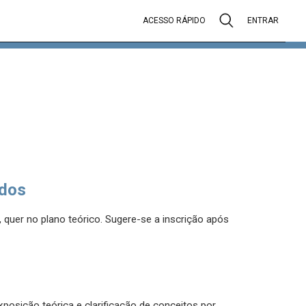
ACESSO RÁPIDO
ENTRAR
dos
 quer no plano teórico. Sugere-se a inscrição após
osição teórica e clarificação de conceitos por