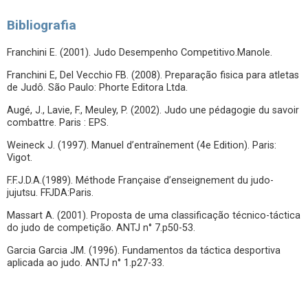
Bibliografia
Franchini E. (2001). Judo Desempenho Competitivo.Manole.
Franchini E, Del Vecchio FB. (2008). Preparação fisica para atletas
de Judô. São Paulo: Phorte Editora Ltda.
Augé, J., Lavie, F., Meuley, P. (2002). Judo une pédagogie du savoir
combattre. Paris : EPS.
Weineck J. (1997). Manuel d’entraînement (4e Edition). Paris:
Vigot.
F.F.J.D.A.(1989). Méthode Française d’enseignement du judo-
jujutsu. FFJDA:Paris.
Massart A. (2001). Proposta de uma classificação técnico-táctica
do judo de competição. ANTJ n° 7.p50-53.
Garcia Garcia JM. (1996). Fundamentos da táctica desportiva
aplicada ao judo. ANTJ n° 1.p27-33.