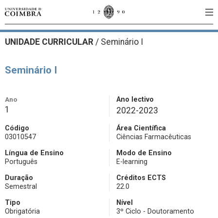
UNIDADE CURRICULAR
/
Seminário I
Seminário I
Ano
Ano lectivo
1
2022-2023
Código
Área Científica
03010547
Ciências Farmacêuticas
Língua de Ensino
Modo de Ensino
Português
E-learning
Duração
Créditos ECTS
Semestral
22.0
Tipo
Nível
Obrigatória
3º Ciclo - Doutoramento