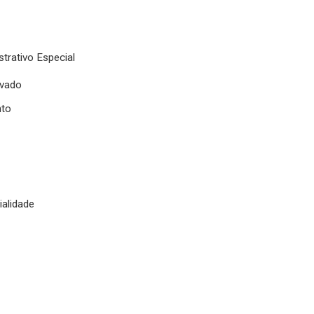
strativo Especial
ivado
nto
ialidade