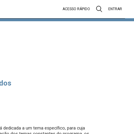
ACESSO RÁPIDO
ENTRAR
dos
rá dedicada a um tema específico, para cuja
ação dos temas constantes do programa, os