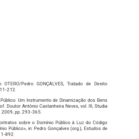
aulo OTERO/Pedro GONÇALVES, Tratado de Direito
 11-212.
o Público: Um Instrumento de Dinamização dos Bens
. Doutor António Castanheira Neves, vol. III, Studia
a, 2009, pp. 293-365.
 Contratos sobre o Domínio Público à Luz do Código
io Público», in: Pedro Gonçalves (org.), Estudos de
31-892.