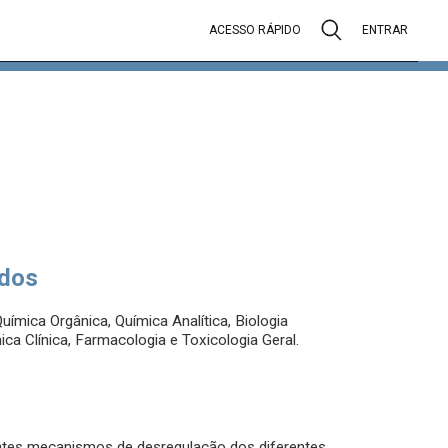
ACESSO RÁPIDO
ENTRAR
dos
mica Orgânica, Química Analítica, Biologia
ica Clínica, Farmacologia e Toxicologia Geral.
entes mecanismos de desregulação dos diferentes