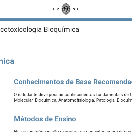
otoxicologia Bioquímica
mica
Conhecimentos de Base Recomenda
O estudante deve possuir conhecimentos fundamentais de Quí
Molecular, Bioquímica, Anatomofisiologia, Patologia, Bioquím
Métodos de Ensino
Nas aulas teóricas são expostos os conceitos sobre difer