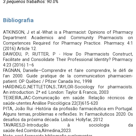
3 pequenos trabalhos: 90.0%
Bibliografia
ATKINSON, J et al.-What is a Pharmacist: Opinions of Pharmacy
Department Academics and Community Pharmacists on
Competences Required for Pharmacy Practice. Pharmacy. 4:1
(2016) Article 12.
DAWODU, P; RUTTER, P - How Do Pharmacists Construct,
Facilitate and Consolidate Their Professional Identity? Pharmacy.
4:23 (2016) 1–6
FAGNAN, Danielle—Comprendre et faire comprendre, le défi de
l’an 2000. Guide pratique de la communication pharmacien-
patient. OP Québec / Pfizer Canada Inc, 1998
HARDING,G.;NETTLETON,S.;TAYLOR-Sociology for pharmacists.
An introduction. 2ª ed. London: Taylor & Francis, 2003
TEIXEIRA,JAC-Comunicação em saúde. Relação récnicos de
saúde-utentes.Análise Psicológica 22(3)615-620
PITA, João Rui -História da profissão farmacêutica em Portugal.
Alguns temas, problemas e reflexões. In: Farmacêuticos 2020. Os
desafios da próxima década. Lisboa: Hollyfar, 2012
TAVARES,D-Introdução à sociologia da
saúde.4ed.Coimbra,Almedina,2023.