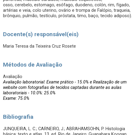
osso, cerebelo, estomago, esófago, duodeno, colón, rim, fígado,
artérias e veia, colo uterino, ovário e trompa de Falópio, traqueia,
brônquio, pulmão, testículo, próstata, timo, baço, tecido adiposo).
Docente(s) responsável(eis)
Maria Teresa da Teixeira Cruz Rosete
Métodos de Avaliação
Avaliação
Avaliação laboratorial: Exame prático - 15.0% e Realização de um
website com fotografias de tecidos captadas durante as aulas
laboratoriais - 10.0%: 25.0%
Exame: 75.0%
Bibliografia
JUNQUEIRA, L. C.; CARNEIRO, J.; ABRAHAMSOHN, P. Histologia
básica: texto e atlas. 13. ed. Rio de Janeiro: Guanabara Koogan,