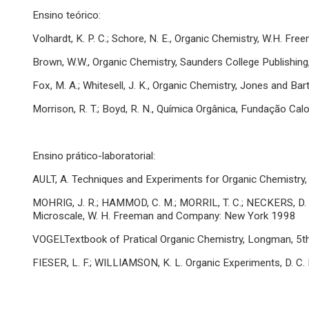
Ensino teórico:
Volhardt, K. P. C.; Schore, N. E., Organic Chemistry, W.H. F
Brown, W.W., Organic Chemistry, Saunders College Publishin
Fox, M. A.; Whitesell, J. K., Organic Chemistry, Jones and Bart
Morrison, R. T.; Boyd, R. N., Química Orgânica, Fundação Cal
Ensino prático-laboratorial:
AULT, A. Techniques and Experiments for Organic Chemistry, 
MOHRIG, J. R.; HAMMOD, C. M.; MORRIL, T. C.; NECKERS, D. 
Microscale, W. H. Freeman and Company: New York 1998
VOGELTextbook of Pratical Organic Chemistry, Longman, 5th
FIESER, L. F.; WILLIAMSON, K. L. Organic Experiments, D. 