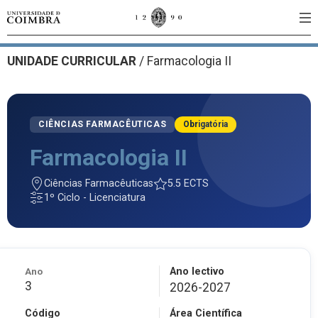
UNIDADE CURRICULAR
/
Farmacologia II
CIÊNCIAS FARMACÊUTICAS
Obrigatória
Farmacologia II
Ciências Farmacêuticas
5.5 ECTS
1º Ciclo - Licenciatura
Ano
Ano lectivo
3
2026-2027
Código
Área Científica