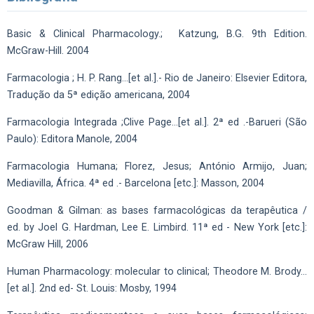
Basic & Clinical Pharmacology.; Katzung, B.G. 9th Edition.
McGraw-Hill. 2004
Farmacologia ; H. P. Rang...[et al.].- Rio de Janeiro: Elsevier Editora,
Tradução da 5ª edição americana, 2004
Farmacologia Integrada ;Clive Page...[et al.]. 2ª ed .-Barueri (São
Paulo): Editora Manole, 2004
Farmacologia Humana; Florez, Jesus; António Armijo, Juan;
Mediavilla, África. 4ª ed .- Barcelona [etc.]: Masson, 2004
Goodman & Gilman: as bases farmacológicas da terapêutica /
ed. by Joel G. Hardman, Lee E. Limbird. 11ª ed - New York [etc.]:
McGraw Hill, 2006
Human Pharmacology: molecular to clinical; Theodore M. Brody...
[et al.]. 2nd ed- St. Louis: Mosby, 1994