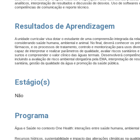
analíticos, interpretação de resultados e discussão de desvios. Uso de softwares 
competências de comunicação e reporte técnico.
Resultados de Aprendizagem
A unidade curricular visa dotar o estudante de uma compreensão integrada da rel
considerando saúde humana, ambiental e animal. No final, deverá conhecer os prin
fármacos, e os processos de tratamento, controlo e monitorização para usos dive
capaz de interpretar e realizar parâmetros de qualidade, avaliar riscos sanitários e
surtos e compreender o valor clínico das águas termais. Desenvolverá competênci
incluindo a avaliação de risco ambiental obrigatória pela EMA, interpretação de res
sanitária, gestão da qualidade da água e promoção da saúde pública.
Estágio(s)
Não
Programa
Água e Saúde no contexto One Health: interações entre saúde humana, ambiental 
Recursos hídricos, sustentabilidade e impacto das alterações climáticas na qualida