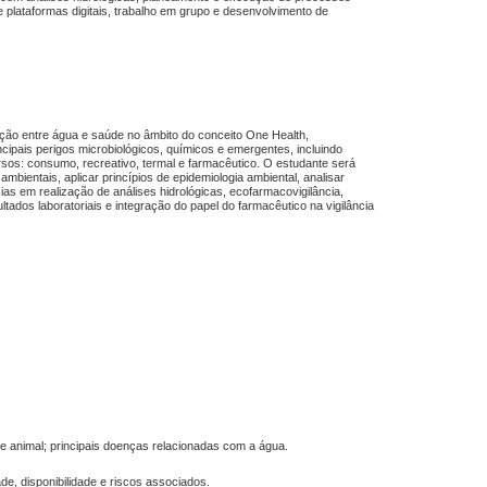
e plataformas digitais, trabalho em grupo e desenvolvimento de
ação entre água e saúde no âmbito do conceito One Health,
cipais perigos microbiológicos, químicos e emergentes, incluindo
rsos: consumo, recreativo, termal e farmacêutico. O estudante será
 ambientais, aplicar princípios de epidemiologia ambiental, analisar
as em realização de análises hidrológicas, ecofarmacovigilância,
ultados laboratoriais e integração do papel do farmacêutico na vigilância
e animal; principais doenças relacionadas com a água.
de, disponibilidade e riscos associados.