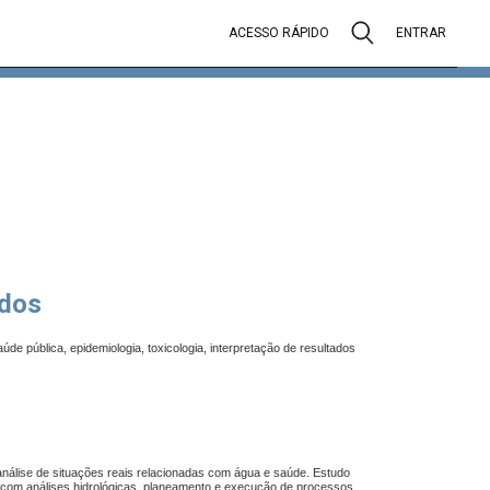
ACESSO RÁPIDO
ENTRAR
dos
aúde pública, epidemiologia, toxicologia, interpretação de resultados
análise de situações reais relacionadas com água e saúde. Estudo
icas com análises hidrológicas, planeamento e execução de processos