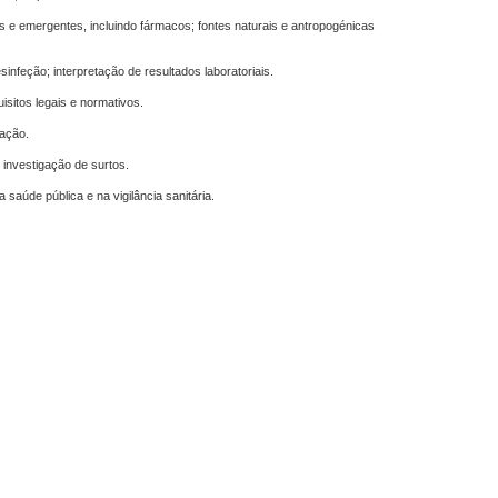
s e emergentes, incluindo fármacos; fontes naturais e antropogénicas
infeção; interpretação de resultados laboratoriais.
isitos legais e normativos.
tação.
e investigação de surtos.
saúde pública e na vigilância sanitária.