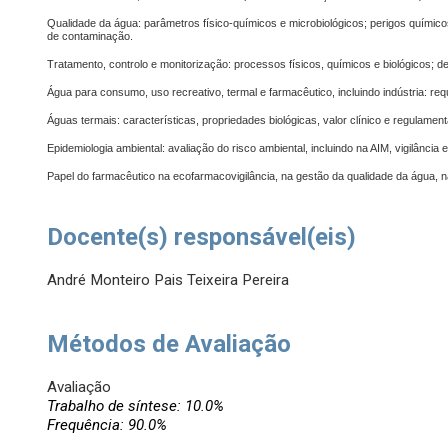
Qualidade da água: parâmetros físico-químicos e microbiológicos; perigos químico
de contaminação.
Tratamento, controlo e monitorização: processos físicos, químicos e biológicos; des
Água para consumo, uso recreativo, termal e farmacêutico, incluindo indústria: requ
Águas termais: características, propriedades biológicas, valor clínico e regulamen
Epidemiologia ambiental: avaliação do risco ambiental, incluindo na AIM, vigilância 
Papel do farmacêutico na ecofarmacovigilância, na gestão da qualidade da água, na 
Docente(s) responsável(eis)
André Monteiro Pais Teixeira Pereira
Métodos de Avaliação
Avaliação
Trabalho de síntese: 10.0%
Frequência: 90.0%