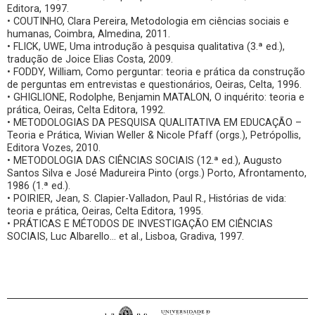
Editora, 1997.
• COUTINHO, Clara Pereira, Metodologia em ciências sociais e
humanas, Coimbra, Almedina, 2011.
• FLICK, UWE, Uma introdução à pesquisa qualitativa (3.ª ed.),
tradução de Joice Elias Costa, 2009.
• FODDY, William, Como perguntar: teoria e prática da construção
de perguntas em entrevistas e questionários, Oeiras, Celta, 1996.
• GHIGLIONE, Rodolphe, Benjamin MATALON, O inquérito: teoria e
prática, Oeiras, Celta Editora, 1992.
• METODOLOGIAS DA PESQUISA QUALITATIVA EM EDUCAÇÃO –
Teoria e Prática, Wivian Weller & Nicole Pfaff (orgs.), Petrópollis,
Editora Vozes, 2010.
• METODOLOGIA DAS CIÊNCIAS SOCIAIS (12.ª ed.), Augusto
Santos Silva e José Madureira Pinto (orgs.) Porto, Afrontamento,
1986 (1.ª ed.).
• POIRIER, Jean, S. Clapier-Valladon, Paul R., Histórias de vida:
teoria e prática, Oeiras, Celta Editora, 1995.
• PRÁTICAS E MÉTODOS DE INVESTIGAÇÃO EM CIÊNCIAS
SOCIAIS, Luc Albarello... et al., Lisboa, Gradiva, 1997.