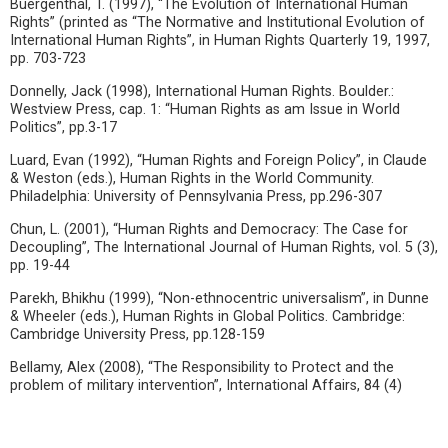
Buergenthal, T. (1997), “The Evolution of International Human
Rights” (printed as “The Normative and Institutional Evolution of
International Human Rights”, in Human Rights Quarterly 19, 1997,
pp. 703-723
Donnelly, Jack (1998), International Human Rights. Boulder.:
Westview Press, cap. 1: “Human Rights as am Issue in World
Politics”, pp.3-17
Luard, Evan (1992), “Human Rights and Foreign Policy”, in Claude
& Weston (eds.), Human Rights in the World Community.
Philadelphia: University of Pennsylvania Press, pp.296-307
Chun, L. (2001), “Human Rights and Democracy: The Case for
Decoupling”, The International Journal of Human Rights, vol. 5 (3),
pp. 19-44
Parekh, Bhikhu (1999), “Non-ethnocentric universalism”, in Dunne
& Wheeler (eds.), Human Rights in Global Politics. Cambridge:
Cambridge University Press, pp.128-159
Bellamy, Alex (2008), “The Responsibility to Protect and the
problem of military intervention”, International Affairs, 84 (4)