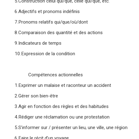
5.Construction celui qui/que, celle qui/que, etc.
6.Adjectifs et pronoms indéfinis
7.Pronoms relatifs qui/que/où/dont
8.Comparaison des quantité et des actions
9.Indicateurs de temps
10.Expression de la condition
Compétences actionnelles
1.Exprimer un malaise et raconteur un accident
2.Gérer son bien-être
3.Agir en fonction des règles et des habitudes
4.Rédiger une réclamation ou une protestation
5.S’informer sur / présenter un lieu, une ville, une région
6.Faire le récit d’un voyage