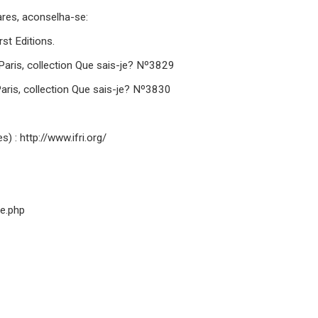
ares, aconselha-se:
rst Editions.
Paris, collection Que sais-je? Nº3829
Paris, collection Que sais-je? Nº3830
) : http://www.ifri.org/
e.php