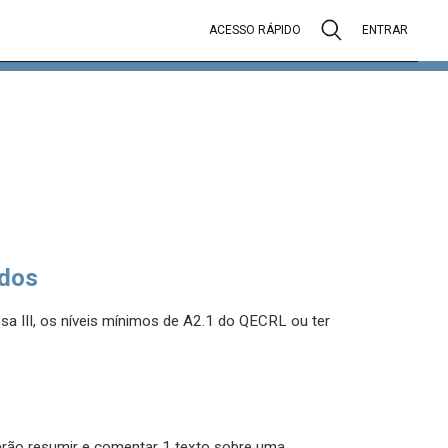
ACESSO RÁPIDO
ENTRAR
dos
sa III, os níveis mínimos de A2.1 do QECRL ou ter
erão resumir e comentar 1 texto sobre uma