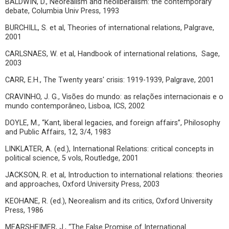
BALDWIN, D., Neorealism and neoliberalism: the contemporary
debate, Columbia Univ Press, 1993
BURCHILL, S. et al, Theories of international relations, Palgrave,
2001
CARLSNAES, W. et al, Handbook of international relations, Sage,
2003
CARR, E.H., The Twenty years' crisis: 1919-1939, Palgrave, 2001
CRAVINHO, J. G., Visões do mundo: as relações internacionais e o
mundo contemporâneo, Lisboa, ICS, 2002
DOYLE, M., “Kant, liberal legacies, and foreign affairs”, Philosophy
and Public Affairs, 12, 3/4, 1983
LINKLATER, A. (ed.), International Relations: critical concepts in
political science, 5 vols, Routledge, 2001
JACKSON, R. et al, Introduction to international relations: theories
and approaches, Oxford University Press, 2003
KEOHANE, R. (ed.), Neorealism and its critics, Oxford University
Press, 1986
MEARSHEIMER, J., “The False Promise of International