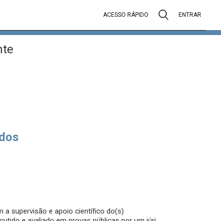
ACESSO RÁPIDO
ENTRAR
nte
dos
a supervisão e apoio científico do(s)
cutido e avaliado em provas públicas por um júri,