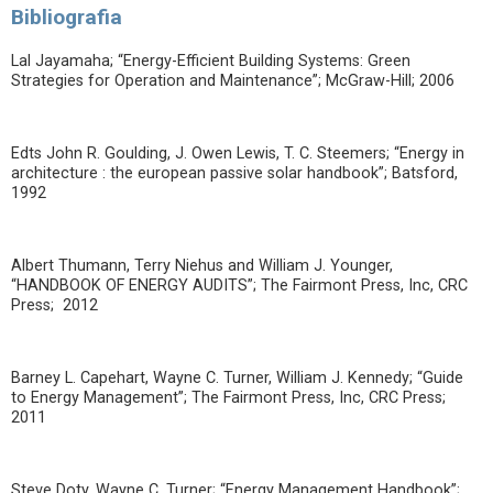
Bibliografia
Lal Jayamaha; “Energy-Efficient Building Systems: Green
Strategies for Operation and Maintenance”; McGraw-Hill; 2006
Edts John R. Goulding, J. Owen Lewis, T. C. Steemers; “Energy in
architecture : the european passive solar handbook”; Batsford,
1992
Albert Thumann, Terry Niehus and William J. Younger,
“HANDBOOK OF ENERGY AUDITS”; The Fairmont Press, Inc, CRC
Press; 2012
Barney L. Capehart, Wayne C. Turner, William J. Kennedy; “Guide
to Energy Management”; The Fairmont Press, Inc, CRC Press;
2011
Steve Doty, Wayne C. Turner; “Energy Management Handbook”;