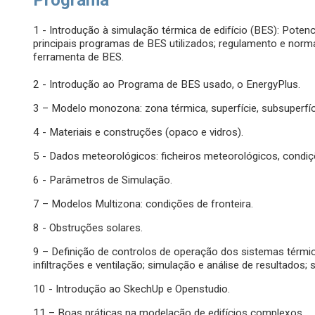
Programa
1 - Introdução à simulação térmica de edifício (BES): Poten
principais programas de BES utilizados; regulamento e nor
ferramenta de BES.
2 - Introdução ao Programa de BES usado, o EnergyPlus.
3 – Modelo monozona: zona térmica, superfície, subsuperfíc
4 - Materiais e construções (opaco e vidros).
5 - Dados meteorológicos: ficheiros meteorológicos, condiç
6 - Parâmetros de Simulação.
7 – Modelos Multizona: condições de fronteira.
8 - Obstruções solares.
9 – Definição de controlos de operação dos sistemas térmic
infiltrações e ventilação; simulação e análise de resultados; 
10 - Introdução ao SkechUp e Openstudio.
11 – Boas práticas na modelação de edifícios complexos.