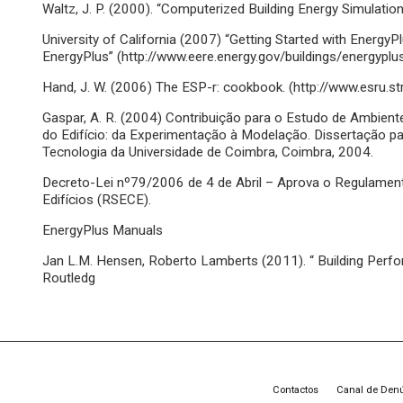
Waltz, J. P. (2000). “Computerized Building Energy Simulati
University of California (2007) “Getting Started with Energy
EnergyPlus” (http://www.eere.energy.gov/buildings/energyplu
Hand, J. W. (2006) The ESP-r: cookbook. (http://www.esru.str
Gaspar, A. R. (2004) Contribuição para o Estudo de Ambient
do Edifício: da Experimentação à Modelação. Dissertação p
Tecnologia da Universidade de Coimbra, Coimbra, 2004.
Decreto-Lei nº79/2006 de 4 de Abril – Aprova o Regulamen
Edifícios (RSECE).
EnergyPlus Manuals
Jan L.M. Hensen, Roberto Lamberts (2011). “ Building Perfo
Routledg
Contactos
Canal de Den