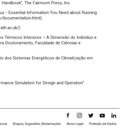
on Handbook”, The Fairmont Press, Inc.
Plus - Essential Information You Need about Running
s/documentation.html).
ath.ac.uk/)
es Térmicos Interiores – A Dimensão do Indivíduo e
ara Doutoramento, Faculdade de Ciências e
to dos Sistemas Energéticos de Climatização em
rmance Simulation for Design and Operation“.
úncia
Elogios, Sugestões, Reclamações
Aviso Legal
Proteção de Dados