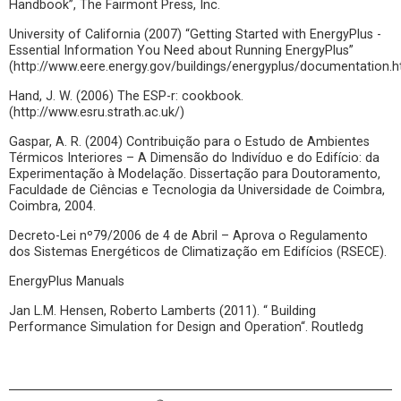
Handbook”, The Fairmont Press, Inc.
University of California (2007) “Getting Started with EnergyPlus -
Essential Information You Need about Running EnergyPlus”
(http://www.eere.energy.gov/buildings/energyplus/documentation.h
Hand, J. W. (2006) The ESP-r: cookbook.
(http://www.esru.strath.ac.uk/)
Gaspar, A. R. (2004) Contribuição para o Estudo de Ambientes
Térmicos Interiores – A Dimensão do Indivíduo e do Edifício: da
Experimentação à Modelação. Dissertação para Doutoramento,
Faculdade de Ciências e Tecnologia da Universidade de Coimbra,
Coimbra, 2004.
Decreto-Lei nº79/2006 de 4 de Abril – Aprova o Regulamento
dos Sistemas Energéticos de Climatização em Edifícios (RSECE).
EnergyPlus Manuals
Jan L.M. Hensen, Roberto Lamberts (2011). “ Building
Performance Simulation for Design and Operation“. Routledg