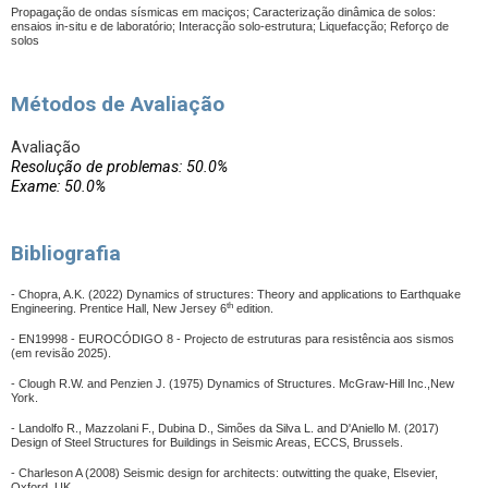
Propagação de ondas sísmicas em maciços; Caracterização dinâmica de solos:
ensaios in-situ e de laboratório; Interacção solo-estrutura; Liquefacção; Reforço de
solos
Métodos de Avaliação
Avaliação
Resolução de problemas: 50.0%
Exame: 50.0%
Bibliografia
-
Chopra, A.K. (2022) Dynamics of structures: Theory and applications to Earthquake
th
Engineering.
Prentice Hall, New Jersey 6
edition.
- EN19998 - EUROCÓDIGO 8 - Projecto de estruturas para resistência aos sismos
(em revisão 2025).
- Clough R.W. and Penzien J. (1975) Dynamics of Structures. McGraw-Hill Inc.,New
York.
- Landolfo R., Mazzolani F., Dubina D., Simões da Silva L. and D'Aniello M. (2017)
Design of Steel Structures for Buildings in Seismic Areas, ECCS, Brussels.
- Charleson A (2008) Seismic design for architects: outwitting the quake, Elsevier,
Oxford, UK.