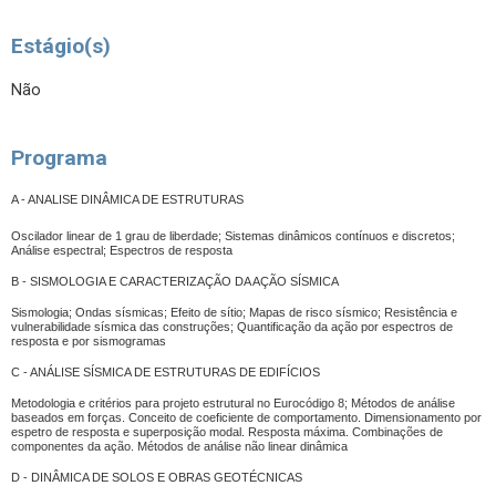
Estágio(s)
Não
Programa
A - ANALISE DINÂMICA DE ESTRUTURAS
Oscilador linear de 1 grau de liberdade; Sistemas dinâmicos contínuos e discretos;
Análise espectral; Espectros de resposta
B - SISMOLOGIA E CARACTERIZAÇÃO DA AÇÃO SÍSMICA
Sismologia; Ondas sísmicas; Efeito de sítio; Mapas de risco sísmico; Resistência e
vulnerabilidade sísmica das construções; Quantificação da ação por espectros de
resposta e por sismogramas
C - ANÁLISE SÍSMICA DE ESTRUTURAS DE EDIFÍCIOS
Metodologia e critérios para projeto estrutural no Eurocódigo 8; Métodos de análise
baseados em forças. Conceito de coeficiente de comportamento. Dimensionamento por
espetro de resposta e superposição modal. Resposta máxima. Combinações de
componentes da ação. Métodos de análise não linear dinâmica
D - DINÂMICA DE SOLOS E OBRAS GEOTÉCNICAS