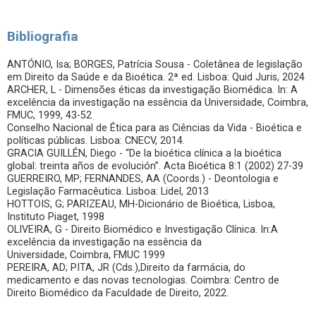
Bibliografia
ANTÓNIO, Isa; BORGES, Patrícia Sousa - Coletânea de legislação
em Direito da Saúde e da Bioética. 2ª ed.
Lisboa: Quid Juris, 2024
ARCHER, L - Dimensões éticas da investigação Biomédica. In: A
excelência da investigação na essência da
Universidade, Coimbra,
FMUC, 1999, 43-52
Conselho Nacional de Ética para as Ciências da Vida - Bioética e
políticas públicas. Lisboa: CNECV, 2014.
GRACIA GUILLÉN, Diego - “De la bioética clínica a la bioética
global: treinta años de evolución”. Acta Bioética
8:1 (2002) 27-39
GUERREIRO, MP; FERNANDES, AA (Coords.) - Deontologia e
Legislação Farmacêutica. Lisboa: Lidel, 2013
HOTTOIS, G; PARIZEAU, MH-Dicionário de Bioética, Lisboa,
Instituto Piaget, 1998
OLIVEIRA, G - Direito Biomédico e Investigação Clínica. In:A
excelência da investigação na essência da
Universidade, Coimbra, FMUC 1999
PEREIRA, AD; PITA, JR (Cds.),Direito da farmácia, do
medicamento e das novas tecnologias. Coimbra: Centro
de
Direito Biomédico da Faculdade de Direito, 2022.