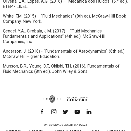
Oliveira, L.A., Lopes, A.G. (2016) – "Mecânica dos Fluidos" (5.ª ed.).
ETEP - LIDEL.
White, F.M. (2015) – “Fluid Mechanics” (8th ed). McGraw-Hill Book
Company, New York.
Çengel, Y.A., Cimbala, J.M. (2017) – “Fluid Mechanics:
Fundamentals and Applications” (4th ed.). McGraw-Hill
Companies, Inc.
Anderson, J. (2016) - "Fundamentals of Aerodynamics" (6th ed.).
McGraw Hill Higher Education.
Munson, B.R., Young, D.F., Okiishi, T.H. (2016), Fundamentals of
Fluid Mechanics (8th ed.). John Wiley & Sons.
UNIVERSIDADE DE COIMBRA © 2026