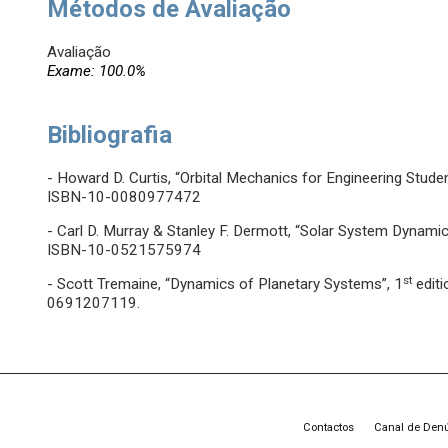
Métodos de Avaliação
Avaliação
Exame: 100.0%
Bibliografia
- Howard D. Curtis, “Orbital Mechanics for Engineering Studen
ISBN-10-0080977472
- Carl D. Murray & Stanley F. Dermott, “Solar System Dynamic
ISBN-10-0521575974
st
- Scott Tremaine, “Dynamics of Planetary Systems”, 1
editi
0691207119.
Contactos
Canal de Den