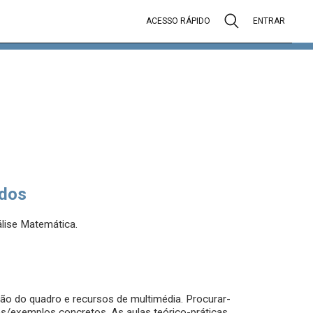
ACESSO RÁPIDO
ENTRAR
dos
álise Matemática.
ção do quadro e recursos de multimédia. Procurar-
/exemplos concretos. As aulas teórico-práticas