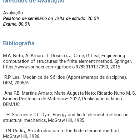
Métodos de Avaliação
Avaliação
Relatório de seminário ou visita de estudo: 20.0%
Exame: 80.0%
Bibliografia
M.A. Neto, A. Amaro, L. Roseiro, J. Cirne, R. Leal, Engineering
computation of structures: the finite element method, Springer,
https://www.springer.com/gp/book/9783319177090, 2015.
R.P. Leal, Mecânica de Sólidos (Apontamentos da disciplina),
DEM, 2005/6
Ana P.B. Martins Amaro; Maria Augusta Neto; Ricardo Nuno M. S.
Branco Reistência de Materiais– 2022; Publicação didática
DEM/UC
I.H. Shames e C.L. Dym, Energy and finite element methods in
structural mechanics, McGraw Hill, 1985.
J.N. Reddy, An introduction to the finite element method,
McGraw Hill, 1986.