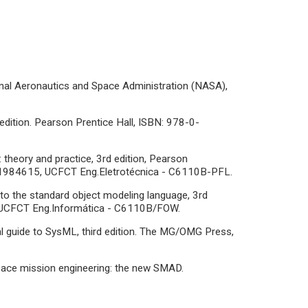
al Aeronautics and Space Administration (NASA),
 edition. Pearson Prentice Hall, ISBN: 978-0-
: theory and practice, 3rd edition, Pearson
-131984615, UCFCT Eng.Eletrotécnica - C6110B-PFL.
de to the standard object modeling language, 3rd
, UCFCT Eng.Informática - C6110B/FOW.
cal guide to SysML, third edition. The MG/OMG Press,
. Space mission engineering: the new SMAD.