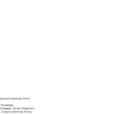
Harvard University Press.
. Routledge.
l Context
. Sense Publishers.
).
Oxford University Press.