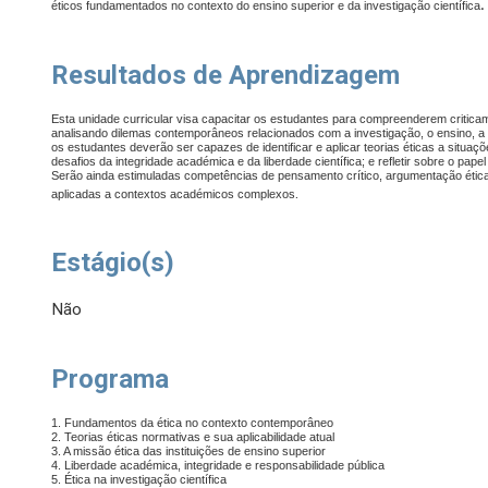
.
éticos fundamentados no contexto do ensino superior e da investigação científica
Resultados de Aprendizagem
Esta unidade curricular visa capacitar os estudantes para compreenderem criticam
analisando dilemas contemporâneos relacionados com a investigação, o ensino, a l
os estudantes deverão ser capazes de identificar e aplicar teorias éticas a situaçõ
desafios da integridade académica e da liberdade científica; e refletir sobre o pa
Serão ainda estimuladas competências de pensamento crítico, argumentação ética
.
aplicadas a contextos académicos complexos
Estágio(s)
Não
Programa
1. Fundamentos da ética no contexto contemporâneo
2. Teorias éticas normativas e sua aplicabilidade atual
3. A missão ética das instituições de ensino superior
4. Liberdade académica, integridade e responsabilidade pública
5. Ética na investigação científica