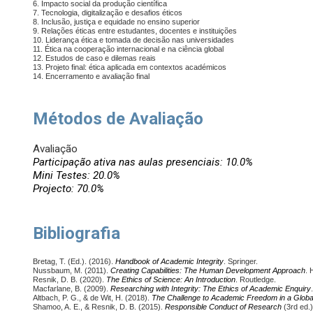
6. Impacto social da produção científica
7. Tecnologia, digitalização e desafios éticos
8. Inclusão, justiça e equidade no ensino superior
9. Relações éticas entre estudantes, docentes e instituições
10. Liderança ética e tomada de decisão nas universidades
11. Ética na cooperação internacional e na ciência global
12. Estudos de caso e dilemas reais
13. Projeto final: ética aplicada em contextos académicos
14. Encerramento e avaliação final
Métodos de Avaliação
Avaliação
Participação ativa nas aulas presenciais: 10.0%
Mini Testes: 20.0%
Projecto: 70.0%
Bibliografia
Bretag, T. (Ed.). (2016).
Handbook of Academic Integrity
. Springer.
Nussbaum, M. (2011).
Creating Capabilities: The Human Development Approach
. 
Resnik, D. B. (2020).
The Ethics of Science: An Introduction
. Routledge.
Macfarlane, B. (2009).
Researching with Integrity: The Ethics of Academic Enquiry
Altbach, P. G., & de Wit, H. (2018).
The Challenge to Academic Freedom in a Globa
Shamoo, A. E., & Resnik, D. B. (2015).
Responsible Conduct of Research
(3rd ed.