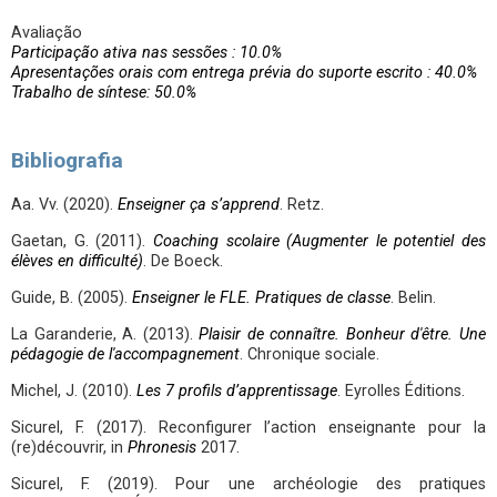
Avaliação
Participação ativa nas sessões : 10.0%
Apresentações orais com entrega prévia do suporte escrito : 40.0%
Trabalho de síntese: 50.0%
Bibliografia
Aa. Vv. (2020).
Enseigner ça s’apprend
. Retz.
Gaetan, G. (2011).
Coaching scolaire (Augmenter le potentiel des
élèves en difficulté)
. De Boeck.
Guide, B. (2005).
Enseigner le FLE. Pratiques de classe
. Belin.
La Garanderie, A. (2013).
Plaisir de connaître. Bonheur d'être. Une
pédagogie de l'accompagnement
. Chronique sociale.
Michel, J. (2010).
Les 7 profils d’apprentissage
. Eyrolles Éditions.
Sicurel, F. (2017). Reconfigurer l’action enseignante pour la
(re)découvrir, in
Phronesis
2017.
Sicurel, F. (2019). Pour une archéologie des pratiques