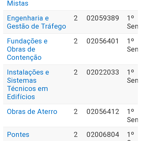
Mistas
Engenharia e
2
02059389
1º
Gestão de Tráfego
Sem
Fundações e
2
02056401
1º
Obras de
Sem
Contenção
Instalações e
2
02022033
1º
Sistemas
Sem
Técnicos em
Edifícios
Obras de Aterro
2
02056412
1º
Sem
Pontes
2
02006804
1º