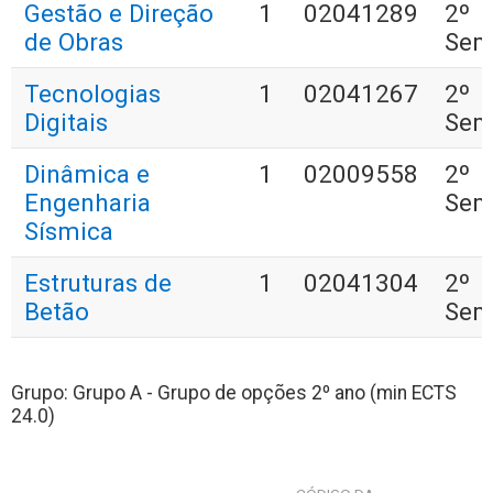
Gestão e Direção
1
02041289
2º
de Obras
Sem
Tecnologias
1
02041267
2º
Digitais
Sem
Dinâmica e
1
02009558
2º
Engenharia
Sem
Sísmica
Estruturas de
1
02041304
2º
Betão
Sem
Grupo: Grupo A - Grupo de opções 2º ano (min ECTS
24.0)