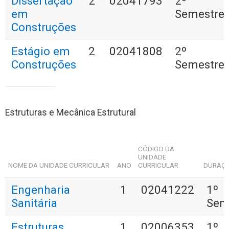
Dissertação
2
02041793
2º
em
Semestre
Construções
Estágio em
2
02041808
2º
Construções
Semestre
Estruturas e Mecânica Estrutural
CÓDIGO DA
UNIDADE
NOME DA UNIDADE CURRICULAR
ANO
CURRICULAR
DURAÇ
Engenharia
1
02041222
1º
Sanitária
Sem
Estruturas
1
02006353
1º