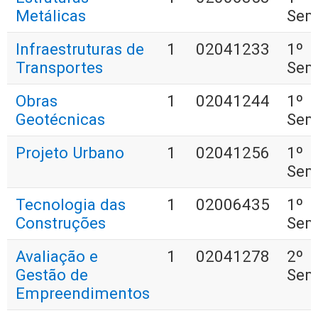
Metálicas
Sem
Infraestruturas de
1
02041233
1º
Transportes
Sem
Obras
1
02041244
1º
Geotécnicas
Sem
Projeto Urbano
1
02041256
1º
Sem
Tecnologia das
1
02006435
1º
Construções
Sem
Avaliação e
1
02041278
2º
Gestão de
Sem
Empreendimentos