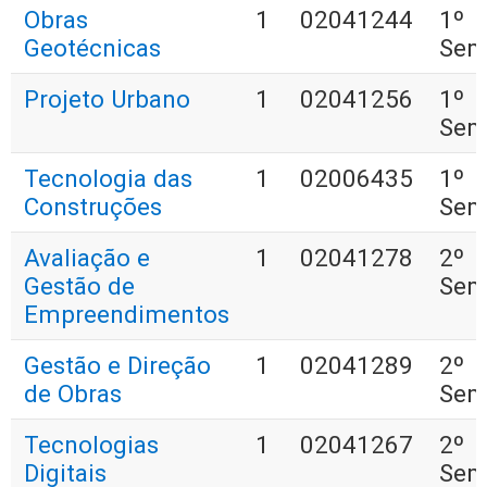
Obras
1
02041244
1º
Geotécnicas
Sem
Projeto Urbano
1
02041256
1º
Sem
Tecnologia das
1
02006435
1º
Construções
Sem
Avaliação e
1
02041278
2º
Gestão de
Sem
Empreendimentos
Gestão e Direção
1
02041289
2º
de Obras
Sem
Tecnologias
1
02041267
2º
Digitais
Sem