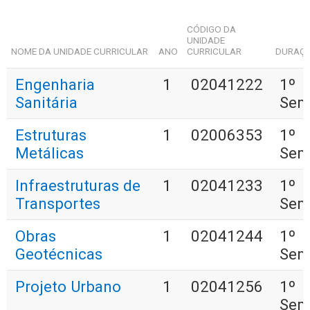
CÓDIGO DA
UNIDADE
NOME DA UNIDADE CURRICULAR
ANO
CURRICULAR
DURAÇ
Engenharia
1
02041222
1º
Sanitária
Sem
Estruturas
1
02006353
1º
Metálicas
Sem
Infraestruturas de
1
02041233
1º
Transportes
Sem
Obras
1
02041244
1º
Geotécnicas
Sem
Projeto Urbano
1
02041256
1º
Sem