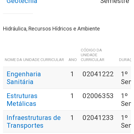
Geotecnia
Semestre
Hidráulica, Recursos Hídricos e Ambiente
CÓDIGO DA
UNIDADE
NOME DA UNIDADE CURRICULAR
ANO
CURRICULAR
DURAÇ
Engenharia
1
02041222
1º
Sanitária
Sem
Estruturas
1
02006353
1º
Metálicas
Sem
Infraestruturas de
1
02041233
1º
Transportes
Sem