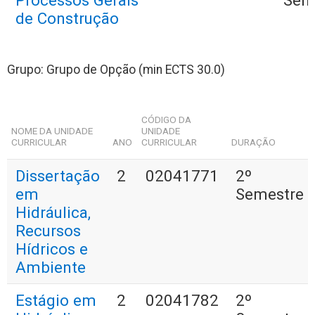
Processos Gerais
Sem
de Construção
Grupo: Grupo de Opção (min ECTS 30.0)
CÓDIGO DA
NOME DA UNIDADE
UNIDADE
CURRICULAR
ANO
CURRICULAR
DURAÇÃO
Dissertação
2
02041771
2º
em
Semestre
Hidráulica,
Recursos
Hídricos e
Ambiente
Estágio em
2
02041782
2º