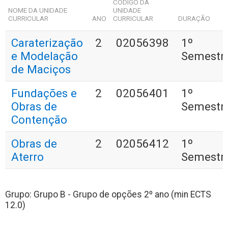
CÓDIGO DA
NOME DA UNIDADE
UNIDADE
CURRICULAR
ANO
CURRICULAR
DURAÇÃO
Caraterização
2
02056398
1º
e Modelação
Semestr
de Maciços
Fundações e
2
02056401
1º
Obras de
Semestr
Contenção
Obras de
2
02056412
1º
Aterro
Semestr
Grupo: Grupo B - Grupo de opções 2º ano (min ECTS
12.0)