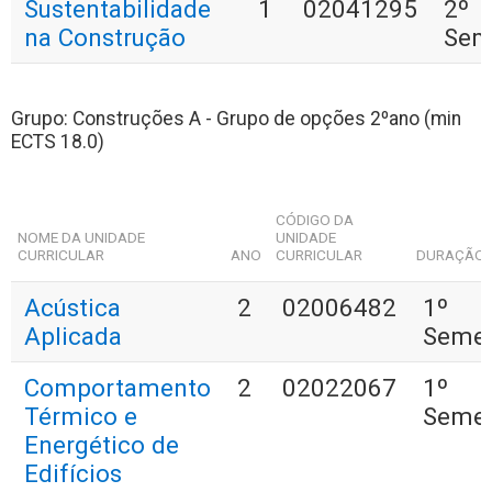
Sustentabilidade
1
02041295
2º
na Construção
Sem
Grupo: Construções A - Grupo de opções 2ºano (min
ECTS 18.0)
CÓDIGO DA
NOME DA UNIDADE
UNIDADE
CURRICULAR
ANO
CURRICULAR
DURAÇÃO
Acústica
2
02006482
1º
Aplicada
Semes
Comportamento
2
02022067
1º
Térmico e
Semes
Energético de
Edifícios