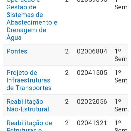
Gestão de
Seme
Sistemas de
Abastecimento e
Drenagem de
Água
Pontes
2
02006804
1º
Seme
Projeto de
2
02041505
1º
Infraestruturas
Seme
de Transportes
Reabilitação
2
02022056
1º
Não-Estrutural
Seme
Reabilitação de
2
02041321
1º
Estruturas e
Seme