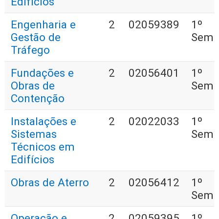
Edifícios
Engenharia e
2
02059389
1º
Gestão de
Seme
Tráfego
Fundações e
2
02056401
1º
Obras de
Seme
Contenção
Instalações e
2
02022033
1º
Sistemas
Seme
Técnicos em
Edifícios
Obras de Aterro
2
02056412
1º
Seme
Operação e
2
02059395
1º