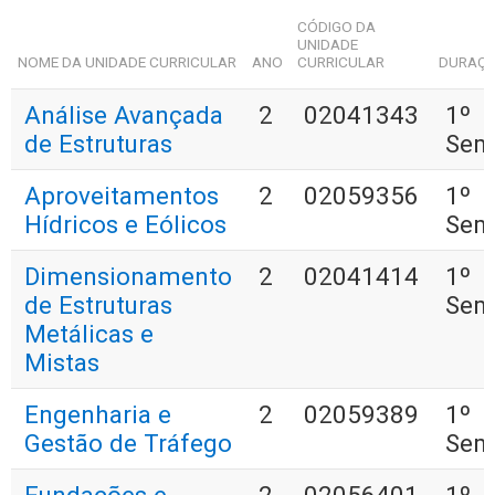
CÓDIGO DA
UNIDADE
NOME DA UNIDADE CURRICULAR
ANO
CURRICULAR
DURAÇ
Análise Avançada
2
02041343
1º
de Estruturas
Sem
Aproveitamentos
2
02059356
1º
Hídricos e Eólicos
Sem
Dimensionamento
2
02041414
1º
de Estruturas
Sem
Metálicas e
Mistas
Engenharia e
2
02059389
1º
Gestão de Tráfego
Sem