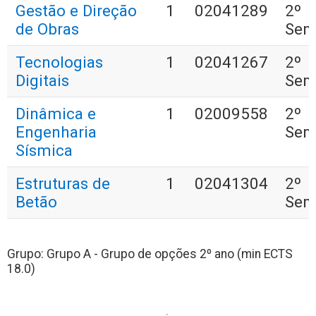
Gestão e Direção
1
02041289
2º
de Obras
Sem
Tecnologias
1
02041267
2º
Digitais
Sem
Dinâmica e
1
02009558
2º
Engenharia
Sem
Sísmica
Estruturas de
1
02041304
2º
Betão
Sem
Grupo: Grupo A - Grupo de opções 2º ano (min ECTS
18.0)