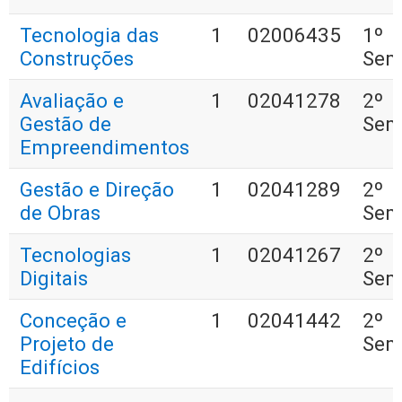
Tecnologia das
1
02006435
1º
Construções
Sem
Avaliação e
1
02041278
2º
Gestão de
Sem
Empreendimentos
Gestão e Direção
1
02041289
2º
de Obras
Sem
Tecnologias
1
02041267
2º
Digitais
Sem
Conceção e
1
02041442
2º
Projeto de
Sem
Edifícios