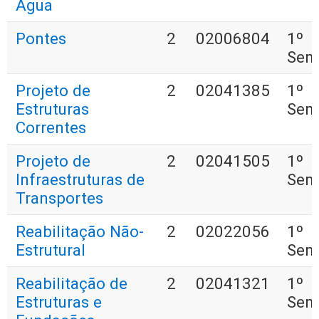
Água
Pontes
2
02006804
1º
Sem
Projeto de
2
02041385
1º
Estruturas
Sem
Correntes
Projeto de
2
02041505
1º
Infraestruturas de
Sem
Transportes
Reabilitação Não-
2
02022056
1º
Estrutural
Sem
Reabilitação de
2
02041321
1º
Estruturas e
Sem