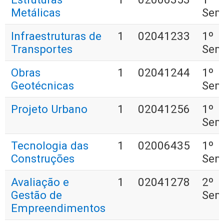
Metálicas
Sem
Infraestruturas de
1
02041233
1º
Transportes
Sem
Obras
1
02041244
1º
Geotécnicas
Sem
Projeto Urbano
1
02041256
1º
Sem
Tecnologia das
1
02006435
1º
Construções
Sem
Avaliação e
1
02041278
2º
Gestão de
Sem
Empreendimentos