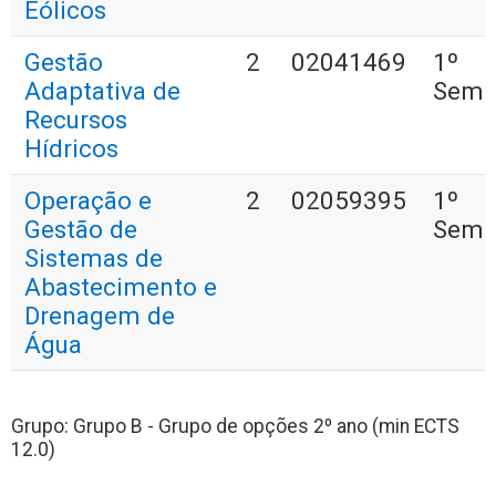
Eólicos
Gestão
2
02041469
1º
Adaptativa de
Seme
Recursos
Hídricos
Operação e
2
02059395
1º
Gestão de
Seme
Sistemas de
Abastecimento e
Drenagem de
Água
Grupo: Grupo B - Grupo de opções 2º ano (min ECTS
12.0)