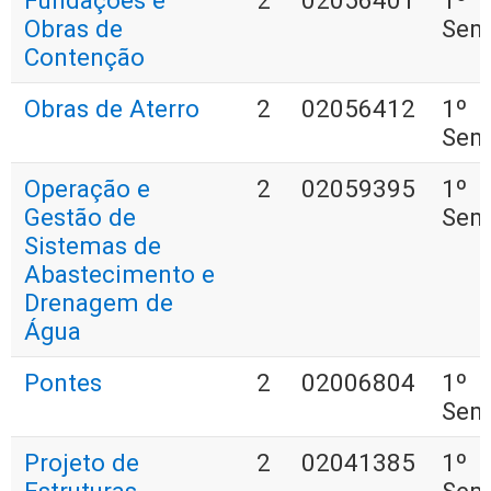
Fundações e
2
02056401
1º
Obras de
Sem
Contenção
Obras de Aterro
2
02056412
1º
Sem
Operação e
2
02059395
1º
Gestão de
Sem
Sistemas de
Abastecimento e
Drenagem de
Água
Pontes
2
02006804
1º
Sem
Projeto de
2
02041385
1º