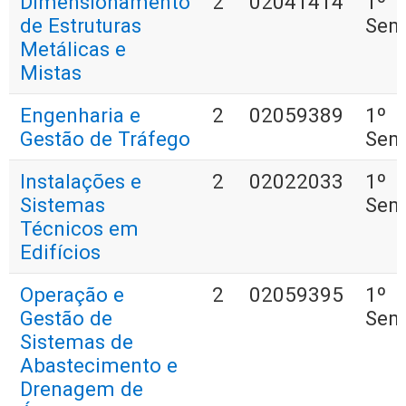
Dimensionamento
2
02041414
1º
de Estruturas
Sem
Metálicas e
Mistas
Engenharia e
2
02059389
1º
Gestão de Tráfego
Sem
Instalações e
2
02022033
1º
Sistemas
Sem
Técnicos em
Edifícios
Operação e
2
02059395
1º
Gestão de
Sem
Sistemas de
Abastecimento e
Drenagem de