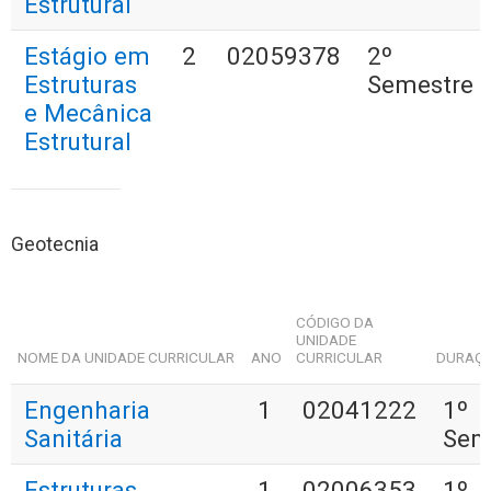
Estrutural
Estágio em
2
02059378
2º
Estruturas
Semestre
e Mecânica
Estrutural
Geotecnia
CÓDIGO DA
UNIDADE
NOME DA UNIDADE CURRICULAR
ANO
CURRICULAR
DURAÇ
Engenharia
1
02041222
1º
Sanitária
Sem
Estruturas
1
02006353
1º