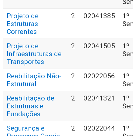
Sem
Projeto de
2
02041385
1º
Estruturas
Sem
Correntes
Projeto de
2
02041505
1º
Infraestruturas de
Sem
Transportes
Reabilitação Não-
2
02022056
1º
Estrutural
Sem
Reabilitação de
2
02041321
1º
Estruturas e
Sem
Fundações
Segurança e
2
02022044
1º