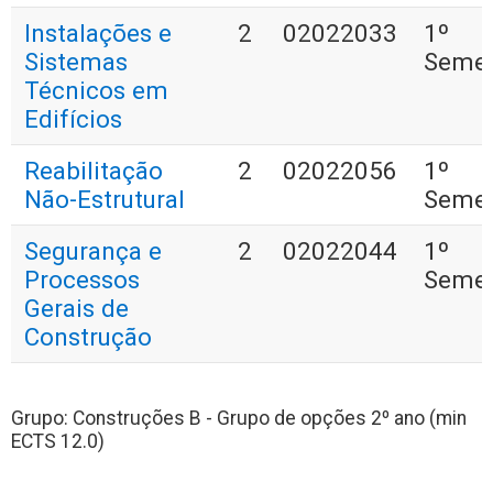
Instalações e
2
02022033
1º
Sistemas
Semes
Técnicos em
Edifícios
Reabilitação
2
02022056
1º
Não-Estrutural
Semes
Segurança e
2
02022044
1º
Processos
Semes
Gerais de
Construção
Grupo: Construções B - Grupo de opções 2º ano (min
ECTS 12.0)