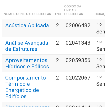
CÓDIGO DA
UNIDADE
NOME DA UNIDADE CURRICULAR
ANO
CURRICULAR
DURAÇ
Acústica Aplicada
2
02006482
1º
Sem
Análise Avançada
2
02041343
1º
de Estruturas
Sem
Aproveitamentos
2
02059356
1º
Hídricos e Eólicos
Sem
Comportamento
2
02022067
1º
Térmico e
Sem
Energético de
Edifícios