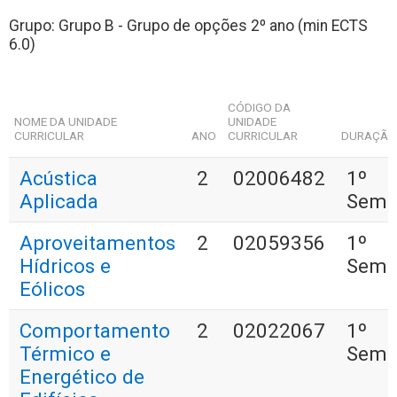
Grupo: Grupo B - Grupo de opções 2º ano (min ECTS
6.0)
CÓDIGO DA
NOME DA UNIDADE
UNIDADE
CURRICULAR
ANO
CURRICULAR
DURAÇÃ
Acústica
2
02006482
1º
Aplicada
Seme
Aproveitamentos
2
02059356
1º
Hídricos e
Seme
Eólicos
Comportamento
2
02022067
1º
Térmico e
Seme
Energético de