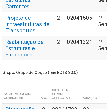
Estruturas
Sem
Correntes
Projeto de
2
02041505
1º
Infraestruturas de
Sem
Transportes
Reabilitação de
2
02041321
1º
Estruturas e
Sem
Fundações
Grupo: Grupo de Opção (min ECTS 30.0)
CÓDIGO DA
NOME DA UNIDADE
UNIDADE
CURRICULAR
ANO
CURRICULAR
DURAÇÃO