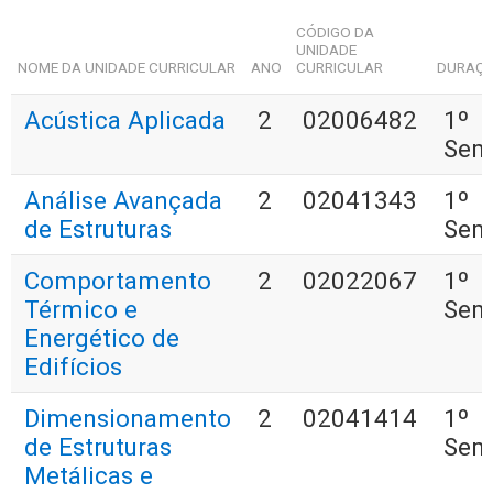
CÓDIGO DA
UNIDADE
NOME DA UNIDADE CURRICULAR
ANO
CURRICULAR
DURAÇ
Acústica Aplicada
2
02006482
1º
Sem
Análise Avançada
2
02041343
1º
de Estruturas
Sem
Comportamento
2
02022067
1º
Térmico e
Sem
Energético de
Edifícios
Dimensionamento
2
02041414
1º
de Estruturas
Sem
Metálicas e