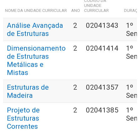
CÓDIGO DA
UNIDADE
NOME DA UNIDADE CURRICULAR
ANO
CURRICULAR
DURAÇ
Análise Avançada
2
02041343
1º
de Estruturas
Sem
Dimensionamento
2
02041414
1º
de Estruturas
Sem
Metálicas e
Mistas
Estruturas de
2
02041357
1º
Madeira
Sem
Projeto de
2
02041385
1º
Estruturas
Sem
Correntes